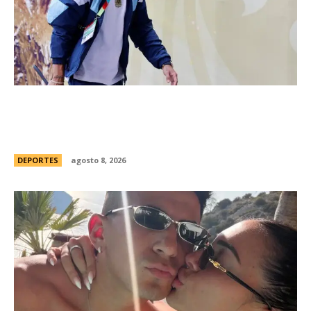
River hizo oficial la contrataciÃ³n de Thiago
Almada y concretÃ³ la compra mÃ¡s cara de la
historia del fÃºtbol argentino
DEPORTES
agosto 8, 2026