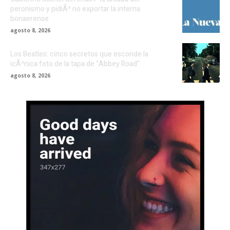
peronismo y pidiÃ³ no exportar la interna
bonaerense
agosto 8, 2026
Los Beatles: cinco secretos que esconde la
icÃ³nica foto de la tapa de “Abbey Road”
agosto 8, 2026