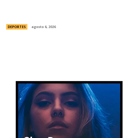
Racing tambiÃ©n tiene “su container”: Milito
tomÃ³ una drÃ¡stica decisiÃ³n y apartÃ³ al
capitÃ¡n Santiago Sosa del plantel
DEPORTES
agosto 6, 2026