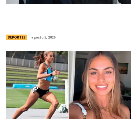
Brasil, el primer sudamericano en hablar sobre
el frustrado proyecto de Infantino en la FIFA:
“Personalmente, me opongo”
DEPORTES
agosto 5, 2026
ConmociÃ³n en Australia: muriÃ³ Natasha Ward,
una atleta australiana de 21 aÃ±os