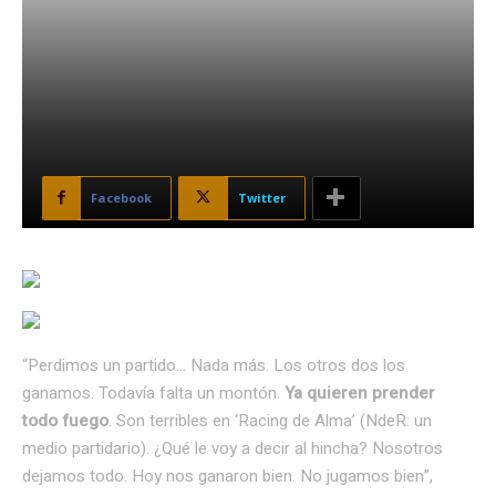
Facebook
Twitter
“Perdimos un partido… Nada más. Los otros dos los
ganamos. Todavía falta un montón.
Ya quieren prender
todo fuego
. Son terribles en ‘Racing de Alma’ (NdeR: un
medio partidario). ¿Qué le voy a decir al hincha? Nosotros
dejamos todo. Hoy nos ganaron bien. No jugamos bien”,