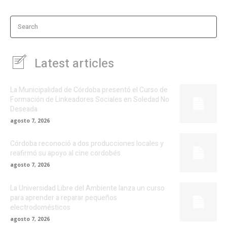
Search
Latest articles
La Municipalidad de Córdoba presentó el Curso de
Formación de Linkeadores Sociales en Soledad No
Deseada
agosto 7, 2026
Córdoba reconoció a dos producciones locales y
reafirmó su apoyo al cine cordobés
agosto 7, 2026
La Universidad Libre del Ambiente lanza un curso
para aprender a reparar pequeños
electrodomésticos
agosto 7, 2026