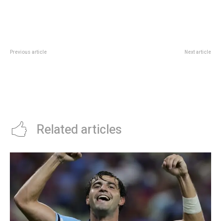
Previous article
Next article
CosquÃ­n rock 2025: todos los
La avenida Del Piamonte ahora es
artistas, los horarios y los
un corredor que fomenta la
escenarios para el festival que se
movilidad sustentable: Passerini
realizarÃ¡ el 15 y 16 de febrero
habilitó la traza que une el Jardín
Botánico con el Parque Kempes
Related articles