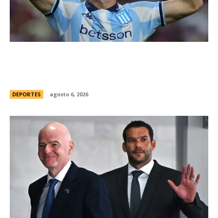
Racing tambiÃ©n tiene “su container”: Milito
tomÃ³ una drÃ¡stica decisiÃ³n y apartÃ³ al
capitÃ¡n Santiago Sosa del plantel
DEPORTES
agosto 6, 2026