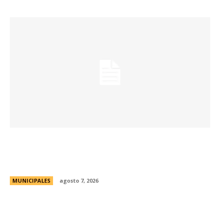
La Universidad Libre del Ambiente lanza un
curso para aprender a reparar pequeños
electrodomésticos
MUNICIPALES
agosto 7, 2026