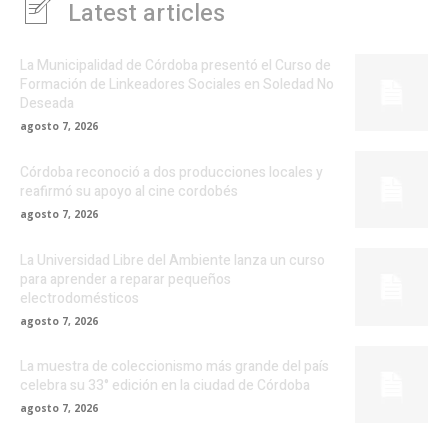
Latest articles
La Municipalidad de Córdoba presentó el Curso de
Formación de Linkeadores Sociales en Soledad No
Deseada
agosto 7, 2026
Córdoba reconoció a dos producciones locales y
reafirmó su apoyo al cine cordobés
agosto 7, 2026
La Universidad Libre del Ambiente lanza un curso
para aprender a reparar pequeños
electrodomésticos
agosto 7, 2026
La muestra de coleccionismo más grande del país
celebra su 33° edición en la ciudad de Córdoba
agosto 7, 2026