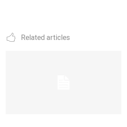
“Hay que salir del sistema
Operativo DNI: lunes en barrio
pendular, de que es Milei o el
Cupani y miércoles en Patricio
abismo”, dijo el gobernador de
Oeste
Chubut
Related articles
La Municipalidad de Córdoba presentó el Curso