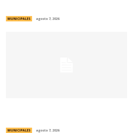
de Formación de Linkeadores Sociales en
Soledad No Deseada
MUNICIPALES
agosto 7, 2026
La muestra de coleccionismo más grande del
país celebra su 33° edición en la ciudad de
Córdoba
MUNICIPALES
agosto 7, 2026