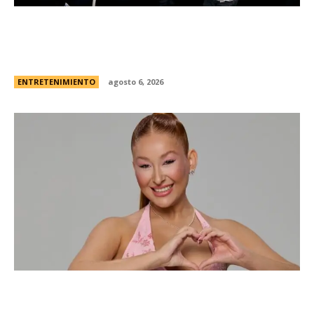
Foo Fighters vuelve a la Argentina: dÃ³nde se
presentarÃ¡ la banda, cÃ³mo y cuÃ¡ndo comprar
las entradas
ENTRETENIMIENTO
agosto 6, 2026
Campanita, flamante eliminada de Gran
Hermano Â¿es o se hace?