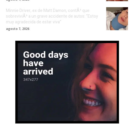
Minnie Driver, ex de Matt Damon, contÃ³ que
sobreviviÃ³ a un grave accidente de autos: “Estoy
muy agradecida de estar viva”
agosto 7, 2026