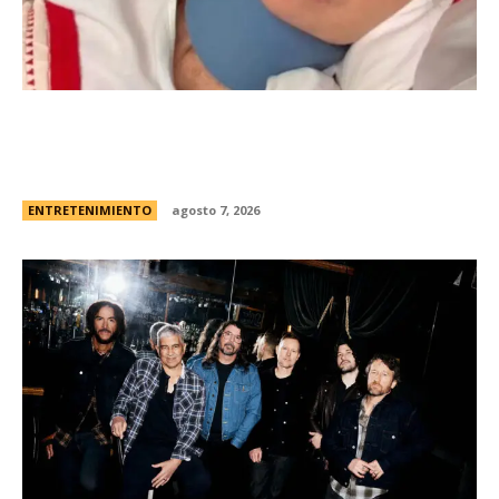
Minnie Driver, ex de Matt Damon, contÃ³ que
sobreviviÃ³ a un grave accidente de autos:
“Estoy muy agradecida de estar viva”
ENTRETENIMIENTO
agosto 7, 2026