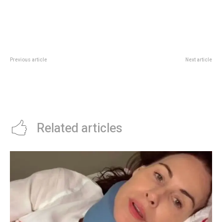
Previous article
Next article
MuriÃ³ Sophie Hediger, estrella
El Gobierno postergÃ³ un paso
suiza de snowboard, tras ser
clave para avanzar con la
sorprendida por una avalancha
privatizaciÃ³n de las empresas
del Estado
Related articles