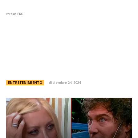
Black
Home
Horoscopo
Deportes
Entreten
version PRO
El escandaloso motivo que
terminó con la relación de
Yuyito González y Javier Milei
ENTRETENIMIENTO
diciembre 24, 2024