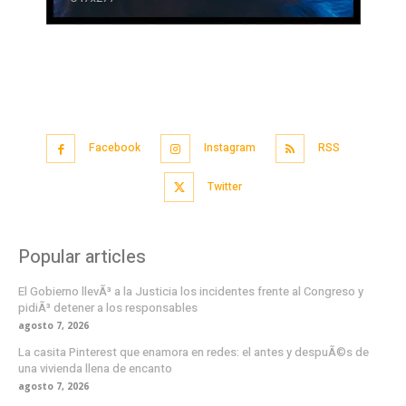
Facebook
Instagram
RSS
Twitter
Popular articles
El Gobierno llevÃ³ a la Justicia los incidentes frente al Congreso y
pidiÃ³ detener a los responsables
agosto 7, 2026
La casita Pinterest que enamora en redes: el antes y despuÃ©s de
una vivienda llena de encanto
agosto 7, 2026