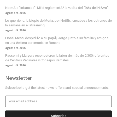
No mÃ¡s “infancias”: Milei reglamentÃ³ la vuelta del “DÃ­a del NiÃ±o”
agosto 9, 2026
Lo que viene: la biopic de Moria, por Netflix, encabeza los estrenos de
la semana en el streaming
agosto 9, 2026
Lionel Messi despidiÃ³ a su papÃ¡ Jorge junto a su familia y amigos
en una Ã­ntima ceremonia en Rosario
agosto 9, 2026
Passerini y Llaryora reconocieron la labor de más de 2.300 referentes
de Centros Vecinales y Consejos Barriales
agosto 9, 2026
Newsletter
Subscribe to get the latest news, offers and special announcements.
Subscribe