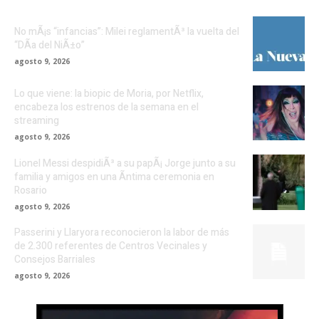
No mÃ¡s “infancias”: Milei reglamentÃ³ la vuelta del
“DÃ­a del NiÃ±o”
agosto 9, 2026
Lo que viene: la biopic de Moria, por Netflix,
encabeza los estrenos de la semana en el
streaming
agosto 9, 2026
Lionel Messi despidiÃ³ a su papÃ¡ Jorge junto a su
familia y amigos en una Ã­ntima ceremonia en
Rosario
agosto 9, 2026
Passerini y Llaryora reconocieron la labor de más
de 2.300 referentes de Centros Vecinales y
Consejos Barriales
agosto 9, 2026