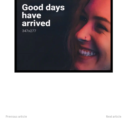
Previous article
Next article
El patio del Cabildo será
La producciÃ³n de Max que