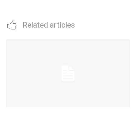
escenario del concierto
rompiÃ³ rÃ©cords y ya es la
“Canciones para mi Luna Autista”
mÃ¡s vista del mes
Related articles
La Municipalidad realizará controles
preventivos gratuitos de cáncer bucal en la
Plaza San Martín