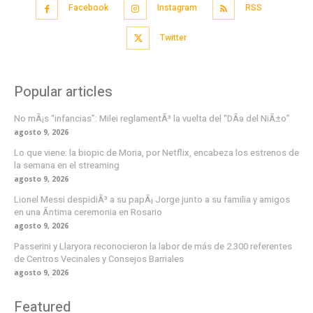
Facebook
Instagram
RSS
Twitter
Popular articles
No mÃ¡s “infancias”: Milei reglamentÃ³ la vuelta del “DÃ­a del NiÃ±o”
agosto 9, 2026
Lo que viene: la biopic de Moria, por Netflix, encabeza los estrenos de
la semana en el streaming
agosto 9, 2026
Lionel Messi despidiÃ³ a su papÃ¡ Jorge junto a su familia y amigos
en una Ã­ntima ceremonia en Rosario
agosto 9, 2026
Passerini y Llaryora reconocieron la labor de más de 2.300 referentes
de Centros Vecinales y Consejos Barriales
agosto 9, 2026
Featured