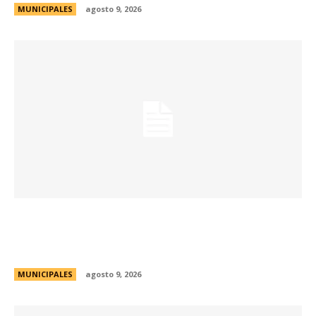
MUNICIPALES
agosto 9, 2026
Passerini y Llaryora reconocieron la labor de
más de 2.300 referentes de Centros Vecinales
y Consejos Barriales
MUNICIPALES
agosto 9, 2026