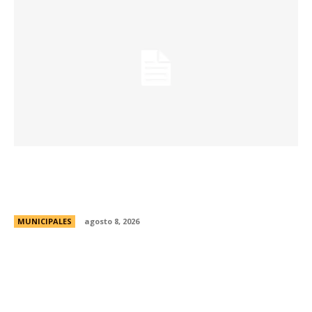
Eventos masivos: estas son las zonas
habilitadas de estacionamiento controlado
durante el fin de semana
MUNICIPALES
agosto 8, 2026