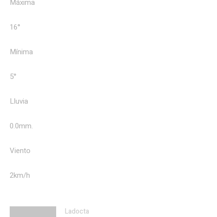
Máxima
16°
Mínima
5°
Lluvia
0.0mm.
Viento
2km/h
Ladocta