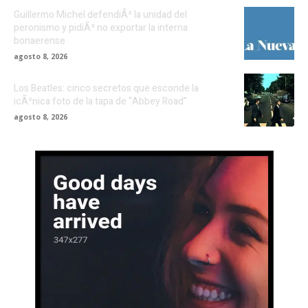
Guillermo Michel defendiÃ³ la unidad del
peronismo y pidiÃ³ no exportar la interna
bonaerense
agosto 8, 2026
Los Beatles: cinco secretos que esconde la
icÃ³nica foto de la tapa de “Abbey Road”
agosto 8, 2026