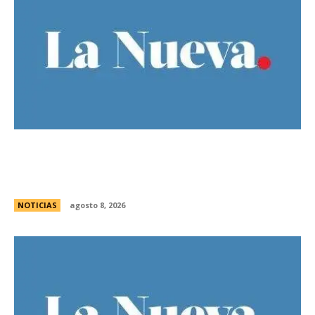
Guillermo Michel defendiÃ³ la unidad del
peronismo y pidiÃ³ no exportar la interna
bonaerense
NOTICIAS
agosto 8, 2026