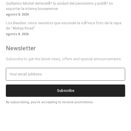
Guillermo Michel defendiÃ³ la unidad del peronismo y pidiÃ³ no
exportar la interna bonaerense
agosto 8, 2026
Los Beatles: cinco secretos que esconde la icÃ³nica foto de la tapa
de “Abbey Road”
agosto 8, 2026
Newsletter
Subscribe to get the latest news, offers and special announcements.
Subscribe
By subscribing, you're accepting to receive promotions.