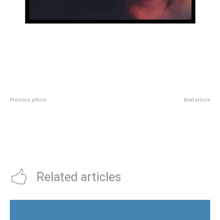
Previous article
Next article
CÃ³mo es el Estadio Azteca,
La ciudad de Córdoba es pionera
sede inaugural del Mundial 2026 y
en el uso de Inteligencia Artificial
donde Argentina alcanzÃ³ la
para la gestión pública: Passerini
gloria en 1986
fue reconocido por la Red de
Innovación Local
Related articles