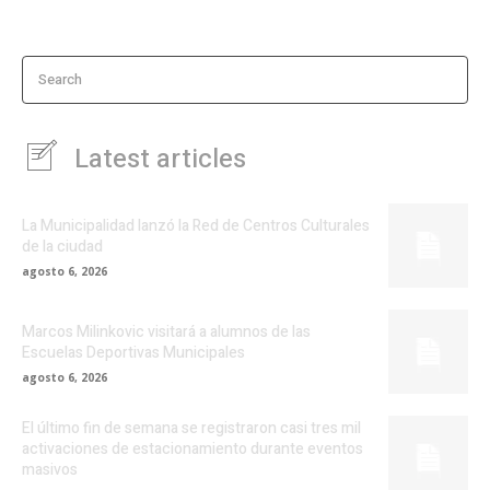
Search
Latest articles
La Municipalidad lanzó la Red de Centros Culturales
de la ciudad
agosto 6, 2026
Marcos Milinkovic visitará a alumnos de las
Escuelas Deportivas Municipales
agosto 6, 2026
El último fin de semana se registraron casi tres mil
activaciones de estacionamiento durante eventos
masivos