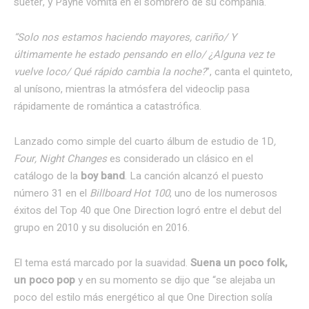
suéter, y Payne vomita en el sombrero de su compañía.
“Solo nos estamos haciendo mayores, cariño/ Y
últimamente he estado pensando en ello/ ¿Alguna vez te
vuelve loco/ Qué rápido cambia la noche?
”, canta el quinteto,
al unísono, mientras la atmósfera del videoclip pasa
rápidamente de romántica a catastrófica.
Lanzado como simple del cuarto álbum de estudio de
1D
,
Four, Night Changes
es considerado un clásico en el
catálogo de la
boy band
. La canción alcanzó el puesto
número 31 en el
Billboard Hot 100
, uno de los numerosos
éxitos del Top 40 que One Direction logró entre el debut del
grupo en 2010 y su disolución en 2016.
El tema está marcado por la suavidad.
Suena un poco folk,
un poco pop
y en su momento se dijo que “se alejaba un
poco del estilo más energético al que One Direction solía