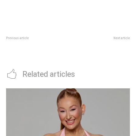
Previous article
Next article
Cine argentino para ver este
La Sirenita: asÃ­ es el musical de
sábado y domingo en el Cineclub
Disney que acaba de estrenar en
Municipal
el Teatro Gran Rex
Related articles