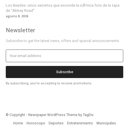
Los Beatles: cinco secretos que esconde la icÃ³nica foto de la tapa
de “Abbey Road”
agosto 8, 2026
Newsletter
Subscribe to get the latest news, offers and special announcements.
Subscribe
By subscribing, you're accepting to receive promotions.
© Copyright - Newspaper WordPress Theme by TagDiv
Home
Horoscopo
Deportes
Entretenimiento
Municipales