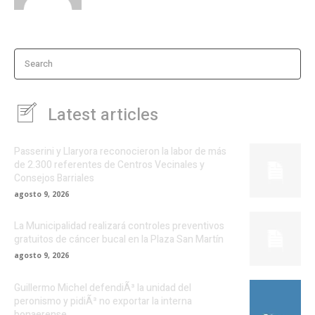
Search
Latest articles
Passerini y Llaryora reconocieron la labor de más
de 2.300 referentes de Centros Vecinales y
Consejos Barriales
agosto 9, 2026
La Municipalidad realizará controles preventivos
gratuitos de cáncer bucal en la Plaza San Martín
agosto 9, 2026
Guillermo Michel defendiÃ³ la unidad del
peronismo y pidiÃ³ no exportar la interna
bonaerense