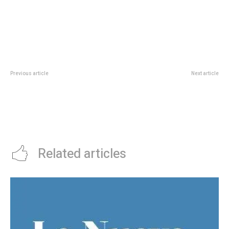
Previous article
Next article
Coco Gauff ganÃ³ por primera
Este sábado, Trekking Urbano y
vez el tÃ­tulo en Roland Garros
Safari Fotográfico de Flora y
tras superar a Sabalenka en una
Fauna: desde la Isla de los Patos
final que cambiÃ³ de manos y se
hasta el Parque Las Heras
llenÃ³ de emociÃ³n
Related articles