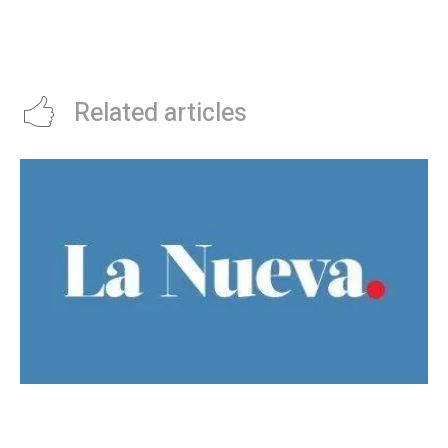
compromiso con la memoria y
VIVO: Djokovic se mide con
consolidar la paz
Zverev para agrandar su leyenda
y Sinner se prueba con Shelton
Related articles
No mÃ¡s “infancias”: Milei reglamentÃ³ la vuelta
del “DÃ­a del NiÃ±o”