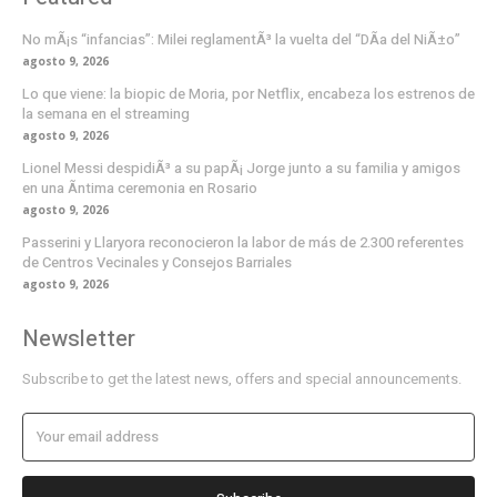
No mÃ¡s “infancias”: Milei reglamentÃ³ la vuelta del “DÃ­a del NiÃ±o”
agosto 9, 2026
Lo que viene: la biopic de Moria, por Netflix, encabeza los estrenos de
la semana en el streaming
agosto 9, 2026
Lionel Messi despidiÃ³ a su papÃ¡ Jorge junto a su familia y amigos
en una Ã­ntima ceremonia en Rosario
agosto 9, 2026
Passerini y Llaryora reconocieron la labor de más de 2.300 referentes
de Centros Vecinales y Consejos Barriales
agosto 9, 2026
Newsletter
Subscribe to get the latest news, offers and special announcements.