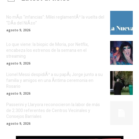
No mÃ¡s “infancias”: Milei reglamentÃ³ la vuelta del
“DÃ­a del NiÃ±o”
agosto 9, 2026
Lo que viene: la biopic de Moria, por Netflix,
encabeza los estrenos de la semana en el
streaming
agosto 9, 2026
Lionel Messi despidiÃ³ a su papÃ¡ Jorge junto a su
familia y amigos en una Ã­ntima ceremonia en
Rosario
agosto 9, 2026
Passerini y Llaryora reconocieron la labor de más
de 2.300 referentes de Centros Vecinales y
Consejos Barriales
agosto 9, 2026