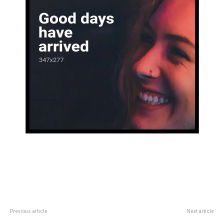
Previous article
Next article
Prunotto pidiÃ³ fortalecer el
Abierto de Australia, dÃ­a 13, EN