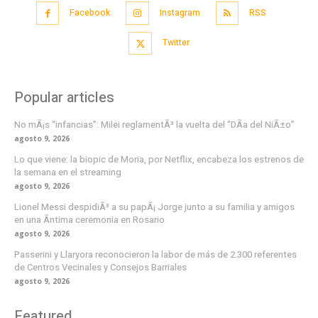
Facebook
Instagram
RSS
Twitter
Popular articles
No mÃ¡s “infancias”: Milei reglamentÃ³ la vuelta del “DÃ­a del NiÃ±o”
agosto 9, 2026
Lo que viene: la biopic de Moria, por Netflix, encabeza los estrenos de
la semana en el streaming
agosto 9, 2026
Lionel Messi despidiÃ³ a su papÃ¡ Jorge junto a su familia y amigos
en una Ã­ntima ceremonia en Rosario
agosto 9, 2026
Passerini y Llaryora reconocieron la labor de más de 2.300 referentes
de Centros Vecinales y Consejos Barriales
agosto 9, 2026
Featured