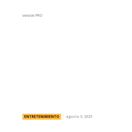
Black
Home
version PRO
El viernes vuelve Susa
segunda parte de su vi
Marley y la entrevista
del Wandagate
agosto 5, 2025
ENTRETENIMIENTO