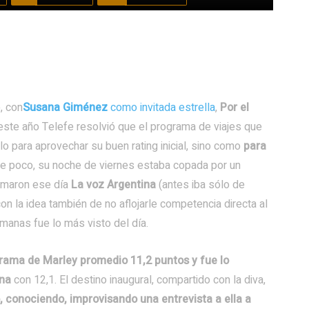
, con
Susana Giménez
como invitada estrella
,
Por el
ste año Telefe resolvió que el programa de viajes que
ólo para aprovechar su buen rating inicial, sino como
para
ce poco, su noche de viernes estaba copada por un
sumaron ese día
La voz Argentina
(antes iba sólo de
con la idea también de no aflojarle competencia directa al
manas fue lo más visto del día.
grama de Marley promedio 11,2 puntos y fue lo
ina
con 12,1. El destino inaugural, compartido con la diva,
 conociendo, improvisando una entrevista a ella a