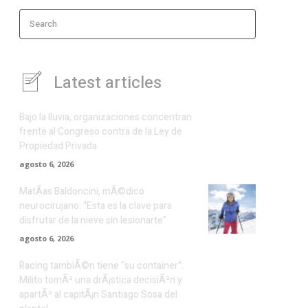
Search
Latest articles
Bajo la lluvia, organizaciones concentran
frente al Congreso contra de la Ley de
Propiedad Privada
agosto 6, 2026
MatÃ­as Baldoncini, mÃ©dico
neurocirujano: “Esta es la clave para
disfrutar de la nieve sin lesionarte”
agosto 6, 2026
Racing tambiÃ©n tiene “su container”:
Milito tomÃ³ una drÃ¡stica decisiÃ³n y
apartÃ³ al capitÃ¡n Santiago Sosa del