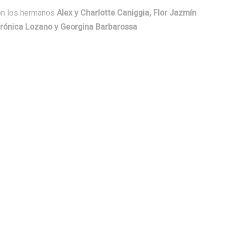
son los hermanos
Alex y Charlotte Caniggia, Flor Jazmín
Verónica Lozano y Georgina Barbarossa
ce el sistema de salud en la
BeneplÃ¡ci