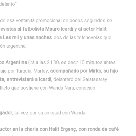
delanto”.
és de esa ventanita promocional de pocos segundos se
vistas al futbolista Mauro Icardi y al actor Halit
de Las mil y unas noches
, dos de las telenovelas que
ón argentina.
oz Argentina
(irá a las 21.30, es decir 15 minutos antes
iaje por Turquía: Marley,
acompañado por Mirko, su hijo
a, entrevistará a Icardi
, delantero del Galatasaray
nflicto que sostiene con Wanda Nara, conocido
ugador
, tal vez por su amistad con Wanda.
uctor en la charla con Halit Ergenç, con ronda de café