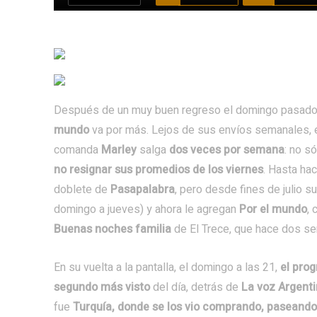
Después de un muy buen regreso el domingo pasado
mundo
va por más. Lejos de sus envíos semanales, e
comanda
Marley
salga
dos veces por semana
: no s
no resignar sus promedios de los viernes
. Hasta ha
doblete de
Pasapalabra
, pero desde fines de julio 
domingo a jueves) y ahora le agregan
Por el mundo
, 
Buenas noches familia
de El Trece, que hace dos se
En su vuelta a la pantalla, el domingo a las 21,
el pro
segundo más visto
del día, detrás de
La voz Argent
fue
Turquía, donde se los vio comprando, paseando,