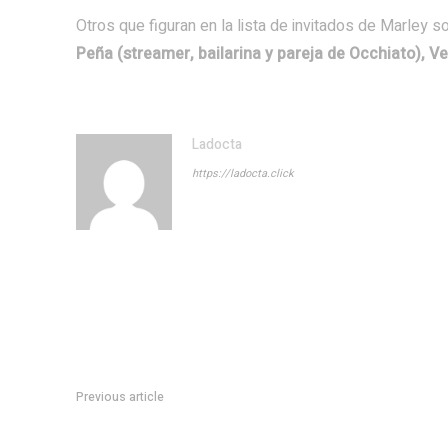
Otros que figuran en la lista de invitados de Marley 
Peña (streamer, bailarina y pareja de Occhiato), 
Ladocta
https://ladocta.click
Previous article
Colonia Tirolesa sumó una nueva unidad de traslado y fortale
región metropolitana