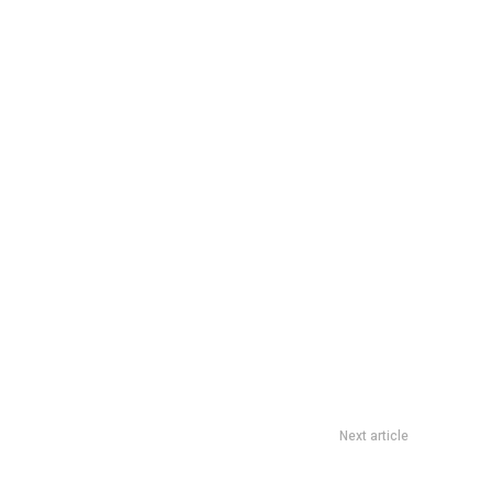
Next article
to legislativo por la trayectoria de la escritora Zulma ZÃ¡rate