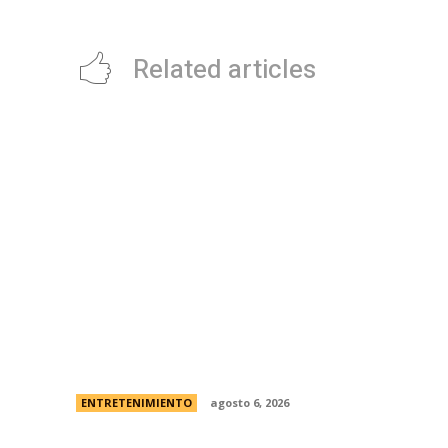
Related articles
Foo Fighters vuelve a la Argentina:
dÃ³nde se presentarÃ¡ la banda, cÃ³mo y
cuÃ¡ndo comprar las entradas
ENTRETENIMIENTO
agosto 6, 2026