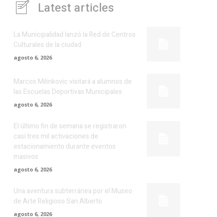
Latest articles
La Municipalidad lanzó la Red de Centros
Culturales de la ciudad
agosto 6, 2026
Marcos Milinkovic visitará a alumnos de
las Escuelas Deportivas Municipales
agosto 6, 2026
El último fin de semana se registraron
casi tres mil activaciones de
estacionamiento durante eventos
masivos
agosto 6, 2026
Una aventura subterránea por el Museo
de Arte Religioso San Alberto
agosto 6, 2026