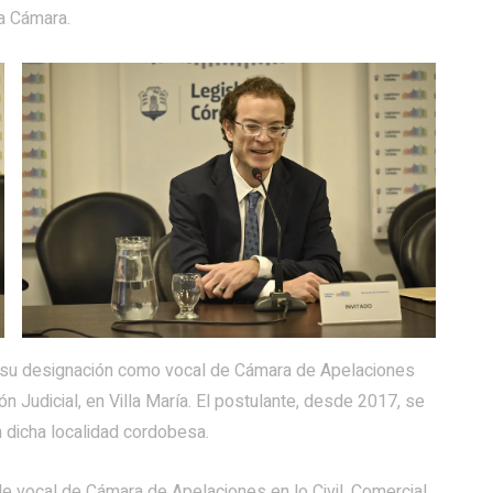
ma Cámara.
 su designación como vocal de Cámara de Apelaciones
ión Judicial, en Villa María. El postulante, desde 2017, se
n dicha localidad cordobesa.
e vocal de Cámara de Apelaciones en lo Civil, Comercial,