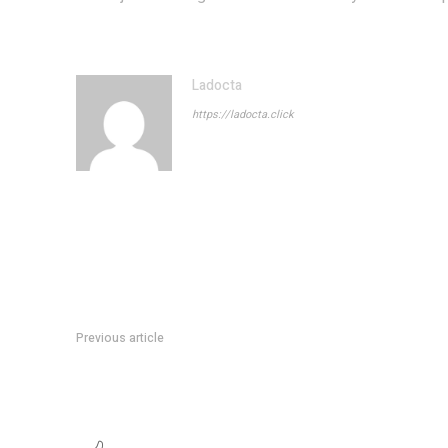
Ladocta
https://ladocta.click
Previous article
Â¡El Cheer glorioso saliÃ³ campeÃ³n de la Liga Nacional!