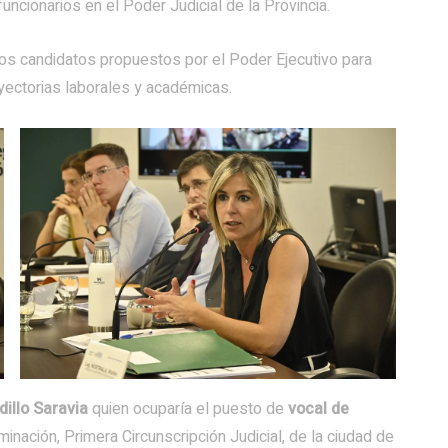
uncionarios en el Poder Judicial de la Provincia.
 los candidatos propuestos por el Poder Ejecutivo para
ayectorias laborales y académicas.
illo Saravia
quien ocuparía el puesto de
vocal de
inación, Primera Circunscripción Judicial, de la ciudad de