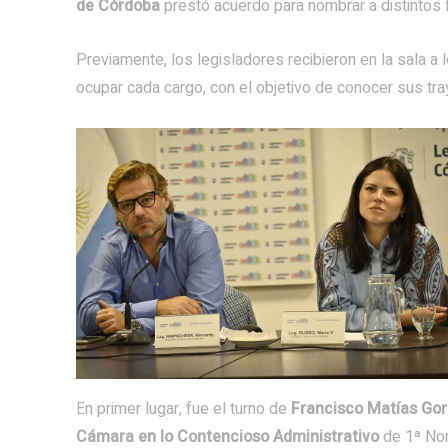
de Córdoba
prestó acuerdo para nombrar a distintos f
Previamente, los legisladores recibieron en la sala a
ocupar cada cargo, con el objetivo de conocer sus tr
En primer lugar, fue el turno de
Francisco Matías Gord
Cámara
en lo Contencioso Administrativo
de 1ª Nom