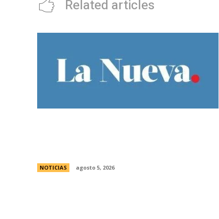
Related articles
Ley de Tierras: Â¿cuÃ¡nto territorio
argentino ya estÃ¡ actualmente en
manos extranjeras?
NOTICIAS
agosto 5, 2026