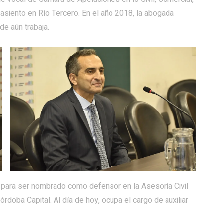
n asiento en Río Tercero. En el año 2018, la abogada
de aún trabaja.
al para ser nombrado como defensor en la Asesoría Civil
órdoba Capital. Al día de hoy, ocupa el cargo de auxiliar