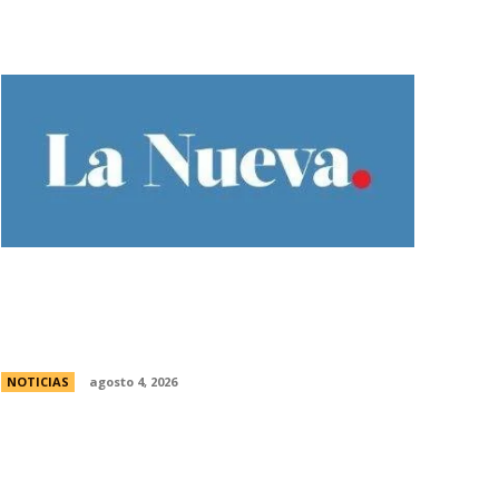
Ley de Tierras: el oficialismo presentÃ³
un nuevo dictamen para evitar una
derrota en el Senado
NOTICIAS
agosto 4, 2026