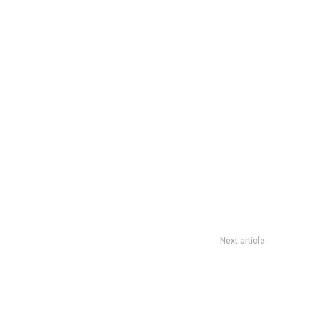
Next article
 mamá de Renato después que su hijo fuera eliminado de Gran
Hermano