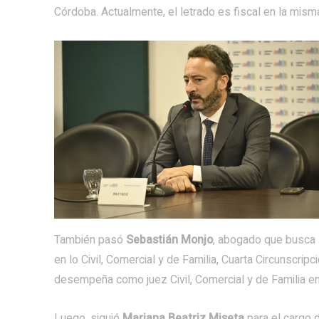
Córdoba. Actualmente, el letrado es fiscal en la mis
También pasó
Sebastián Monjo
, abogado que busca
en lo Civil, Comercial y de Familia, Cuarta Circunscripc
desempeña como juez Civil, Comercial y de Familia e
Luego, siguió
Mariana Beatriz Miseta
para el cargo d