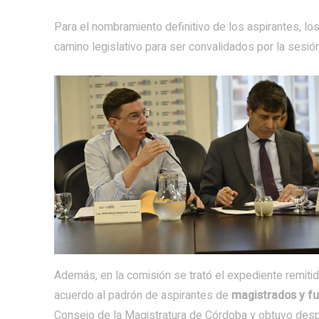
Para el nombramiento definitivo de los aspirantes, lo
camino legislativo para ser convalidados por la sesión
Además, en la comisión se trató el expediente remitido
acuerdo al padrón de aspirantes de
magistrados y f
Consejo de la Magistratura de Córdoba y obtuvo des