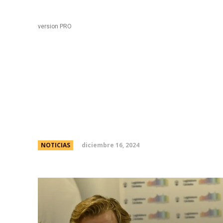
Black
Home
version PRO
En comisiÃ³n: legislad
nombramiento de funci
diciembre 16, 2024
NOTICIAS