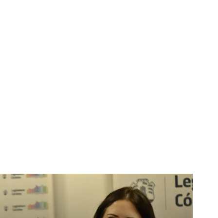
Horoscopo
Deportes
Entretenimiento
Munic
ores avalan el
onarios judiciales