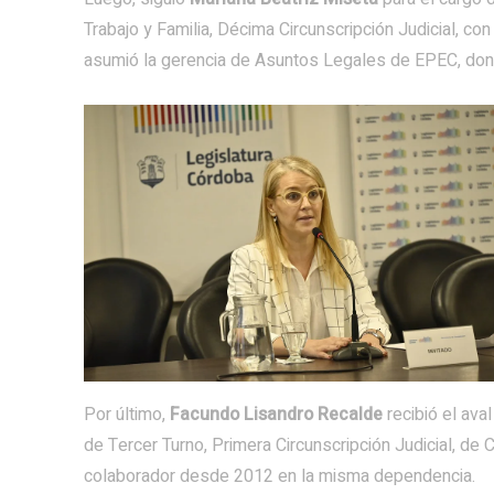
Trabajo y Familia, Décima Circunscripción Judicial, co
asumió la gerencia de Asuntos Legales de EPEC, don
Por último,
Facundo Lisandro Recalde
recibió el av
de Tercer Turno, Primera Circunscripción Judicial, de C
colaborador desde 2012 en la misma dependencia.