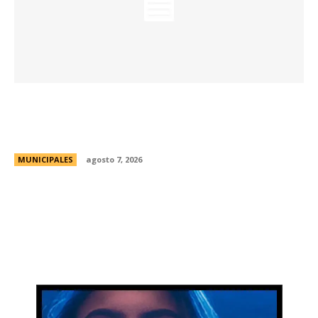
La Universidad Libre del Ambiente lanza un
curso para aprender a reparar pequeños
electrodomésticos
MUNICIPALES
agosto 7, 2026