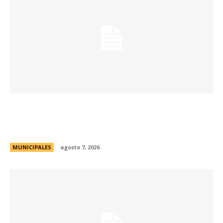
La muestra de coleccionismo más grande del
país celebra su 33° edición en la ciudad de
Córdoba
MUNICIPALES
agosto 7, 2026