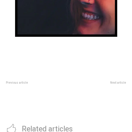
Previous article
Next article
“Terminala”: El durísimo posteo
Regresa Illya Kuryaki & The
de L-Gante contra Wanda Nara
Valderramas para un Ãºnico
tras anunciar su separación
show en el festival Buena Vibra:
cuÃ¡ndo es y dÃ³nde comprar
entradas
Related articles