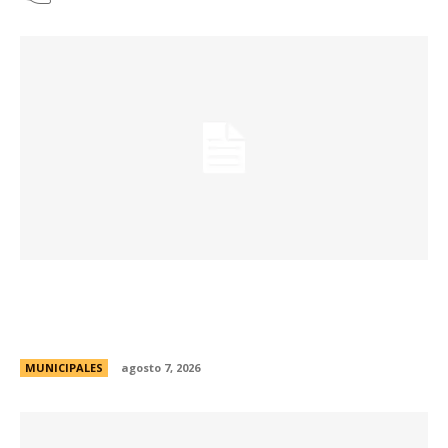
La Municipalidad de Córdoba presentó el Curso
de Formación de Linkeadores Sociales en
Soledad No Deseada
MUNICIPALES
agosto 7, 2026