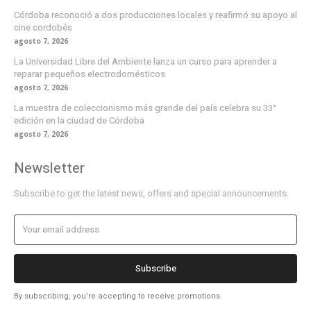
Córdoba reconoció a dos producciones locales y reafirmó su apoyo al
cine cordobés
agosto 7, 2026
La Universidad Libre del Ambiente lanza un curso para aprender a
reparar pequeños electrodomésticos
agosto 7, 2026
La muestra de coleccionismo más grande del país celebra su 33°
edición en la ciudad de Córdoba
agosto 7, 2026
Newsletter
Subscribe to get the latest news, offers and special announcements.
Subscribe
By subscribing, you're accepting to receive promotions.