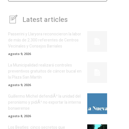
Latest articles
Passerini y Llaryora reconocieron la labor
de más de 2.300 referentes de Centros
Vecinales y Consejos Barriales
agosto 9, 2026
La Municipalidad realizará controles
preventivos gratuitos de cáncer bucal en
la Plaza San Martín
agosto 9, 2026
Guillermo Michel defendiÃ³ la unidad del
peronismo y pidiÃ³ no exportar la interna
bonaerense
agosto 8, 2026
Los Beatles: cinco secretos que