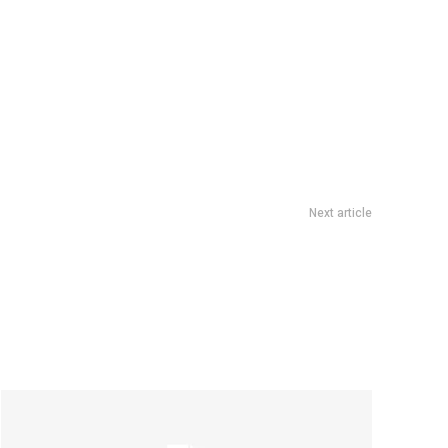
Next article
 pelearon horas antes de viajar a Turquía: ¿Peligra la pareja