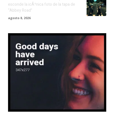
esconde la icÃ³nica foto de la tapa de
“Abbey Road”
agosto 8, 2026