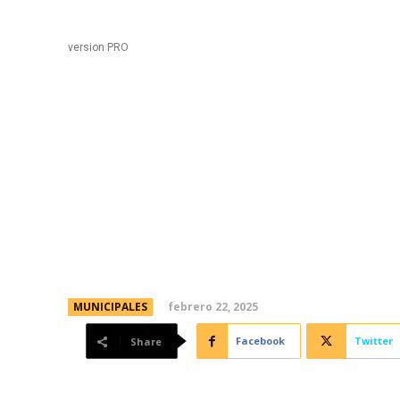
Black
Home
version PRO
En la madrugada, la G
un motociclista que 
imprudente por Avenid
febrero 22, 2025
MUNICIPALES
Facebook
Twitter
Share