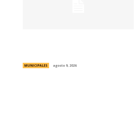
La Municipalidad realizará controles
preventivos gratuitos de cáncer bucal en
la Plaza San Martín
MUNICIPALES
agosto 9, 2026