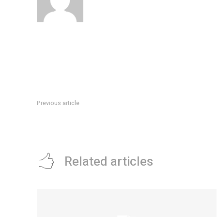
Previous article
Myrian Prunotto presidiÃ³ el acto de inicio de obra de la sed
Villa Dolores
Related articles