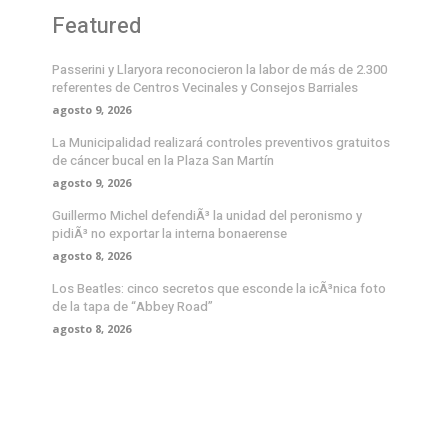
Featured
Passerini y Llaryora reconocieron la labor de más de 2.300
referentes de Centros Vecinales y Consejos Barriales
agosto 9, 2026
La Municipalidad realizará controles preventivos gratuitos
de cáncer bucal en la Plaza San Martín
agosto 9, 2026
Guillermo Michel defendiÃ³ la unidad del peronismo y
pidiÃ³ no exportar la interna bonaerense
agosto 8, 2026
Los Beatles: cinco secretos que esconde la icÃ³nica foto
de la tapa de “Abbey Road”
agosto 8, 2026