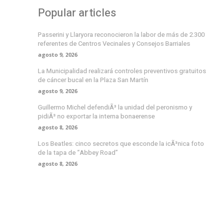
Popular articles
Passerini y Llaryora reconocieron la labor de más de 2.300
referentes de Centros Vecinales y Consejos Barriales
agosto 9, 2026
La Municipalidad realizará controles preventivos gratuitos
de cáncer bucal en la Plaza San Martín
agosto 9, 2026
Guillermo Michel defendiÃ³ la unidad del peronismo y
pidiÃ³ no exportar la interna bonaerense
agosto 8, 2026
Los Beatles: cinco secretos que esconde la icÃ³nica foto
de la tapa de “Abbey Road”
agosto 8, 2026