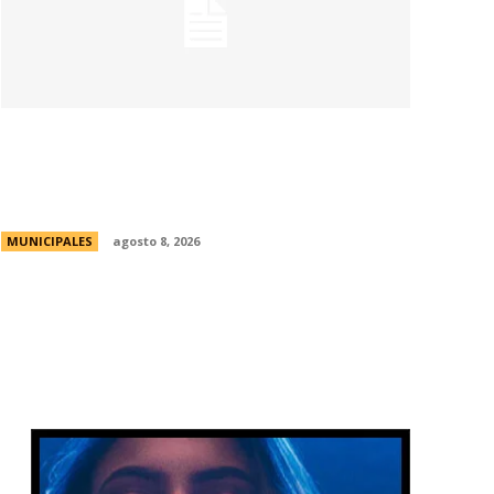
Eventos masivos: estas son las zonas
habilitadas de estacionamiento
controlado durante el fin de semana
MUNICIPALES
agosto 8, 2026