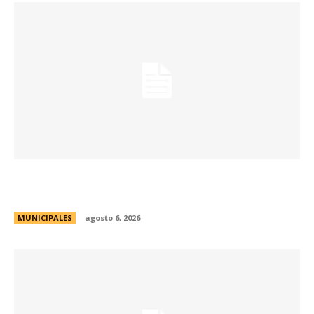
La Municipalidad lanzó la Red de Centros
Culturales de la ciudad
MUNICIPALES
agosto 6, 2026