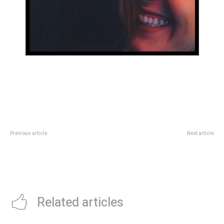
Previous article
Next article
Semana clave por las PASO: el
La fuerte decisión que tomó
oficialismo reanudarÃ¡ las
Romina Manguel contra Elba
negociaciones con los bloques
Marcovecchio tras acusarla de
dialoguistas
ser amante de Jorge Lanata
Related articles