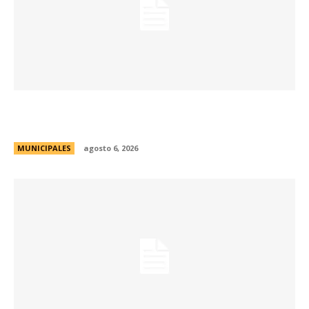
Se abren las inscripciones para la formación
docente en Biodiversidad y Sostenibilidad
MUNICIPALES
agosto 6, 2026