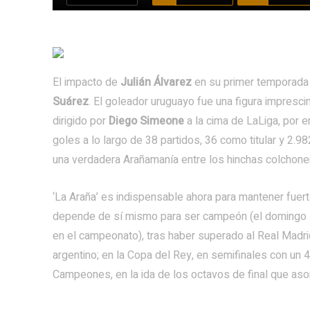
El impacto de
Julián Álvarez
en su primer temporada
Suárez
. El goleador uruguayo fue una figura impresc
dirigido por
Diego Simeone
a la cima de LaLiga, por 
goles a lo largo de 38 partidos, 36 como titular y 2.9
una verdadera Arañamanía entre los hinchas colchoner
‘La Araña’ es indispensable ahora para mantener fuerte
depende de sí mismo para ser campeón (el domingo 16
en el campeonato), tras haber superado al Real Madrid 
argentino; en la Copa del Rey, en semifinales con un 4-
Campeones, en la ida de los octavos de final que aso