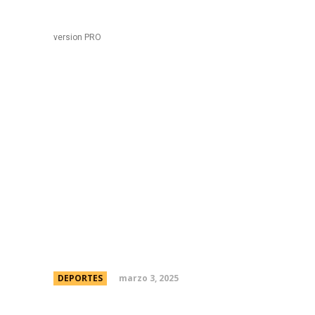
Black
Home
version PRO
En medio de la “AraÃ±
Ãlvarez alcanzÃ³ los 2
comparaciÃ³n con Luis
mÃ¡s decisivo en AtlÃ
marzo 3, 2025
DEPORTES