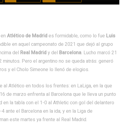
 en
Atlético de Madrid
es formidable, como lo fue
Luis
indible en aquel campeonato de 2021 que dejó al grupo
encima del
Real Madrid
y del
Barcelona
. Lucho marcó 21
82 minutos. Pero el argentino no se queda atrás: generó
os y el Cholo Simeone lo llenó de elogios.
 al Atlético en todos los frentes: en LaLiga, en la que
 de marzo enfrenta al Barcelona que le lleva un punto
en la tabla con el 1-0 al Athletic con gol del delantero
4 ante el Barcelona en la ida; y en la Liga de
man este martes ya frente al Real Madrid.