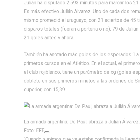
Julián ha disputado 2.593 minutos para marcar los 21
Es más efectivo Julián Alvarez. Uno de cada dos remat
mismo promedió el uruguayo, con 21 aciertos de 45 tir
disparos totales (fueran a portería o no): 79 de Juli
21 goles antes y ahora.
También ha anotado más goles de los esperados ‘La A
primeros cursos en el Atlético. En el actual, el prime
el club rojiblanco, tiene un parámetro de xg (goles e
doblete en sus primeros minutos a las órdenes de Si
superior, con 15,39.
La armada argentina: De Paul, abraza a Julián Álvarez,
Foto: EFE
“Cuando supimos que ya estaba confirmada la llegad