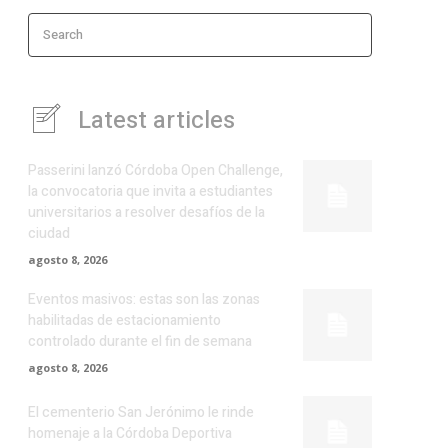
Search
Latest articles
Passerini lanzó Córdoba Open Challenge,
la convocatoria que invita a estudiantes
universitarios a resolver desafíos de la
ciudad
agosto 8, 2026
Eventos masivos: estas son las zonas
habilitadas de estacionamiento
controlado durante el fin de semana
agosto 8, 2026
El cementerio San Jerónimo le rinde
homenaje a la Córdoba Deportiva