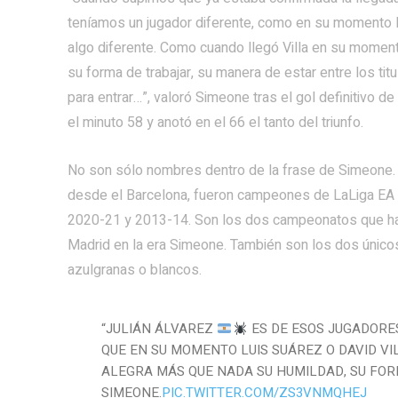
teníamos un jugador diferente, como en su momento L
algo diferente. Como cuando llegó Villa en su moment
su forma de trabajar, su manera de estar entre los titu
para entrar…”, valoró Simeone tras el gol definitivo de
el minuto 58 y anotó en el 66 el tanto del triunfo.
No son sólo nombres dentro de la frase de Simeone. 
desde el Barcelona, fueron campeones de LaLiga EA Sp
2020-21 y 2013-14. Son los dos campeonatos que ha g
Madrid en la era Simeone. También son los dos únicos
azulgranas o blancos.
“JULIÁN ÁLVAREZ
ES DE ESOS JUGADORES
QUE EN SU MOMENTO LUIS SUÁREZ O DAVID VI
ALEGRA MÁS QUE NADA SU HUMILDAD, SU FOR
SIMEONE.
PIC.TWITTER.COM/ZS3VNMQHEJ