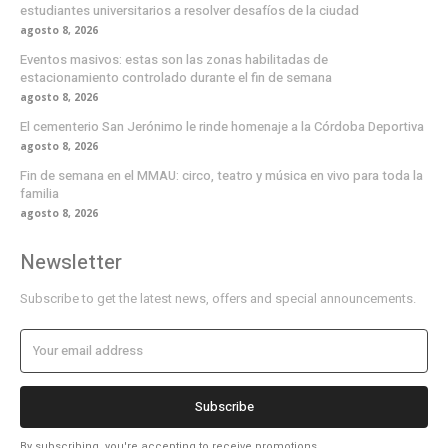
estudiantes universitarios a resolver desafíos de la ciudad
agosto 8, 2026
Eventos masivos: estas son las zonas habilitadas de
estacionamiento controlado durante el fin de semana
agosto 8, 2026
El cementerio San Jerónimo le rinde homenaje a la Córdoba Deportiva
agosto 8, 2026
Fin de semana en el MMAU: circo, teatro y música en vivo para toda la
familia
agosto 8, 2026
Newsletter
Subscribe to get the latest news, offers and special announcements.
Subscribe
By subscribing, you're accepting to receive promotions.