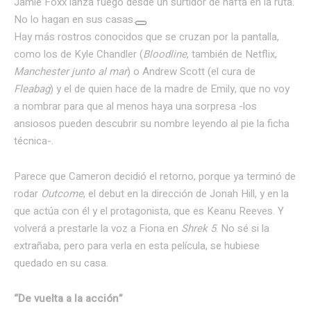
Jamie Foxx lanza fuego desde un surtidor de nafta en la ruta.
No lo hagan en sus casas.
Hay más rostros conocidos que se cruzan por la pantalla,
como los de Kyle Chandler (
Bloodline
, también de Netflix,
Manchester junto al mar
) o Andrew Scott (el cura de
Fleabag
) y el de quien hace de la madre de Emily, que no voy
a nombrar para que al menos haya una sorpresa -los
ansiosos pueden descubrir su nombre leyendo al pie la ficha
técnica-.
Parece que Cameron decidió el retorno, porque ya terminó de
rodar
Outcome
, el debut en la dirección de Jonah Hill, y en la
que actúa con él y el protagonista, que es Keanu Reeves. Y
volverá a prestarle la voz a Fiona en
Shrek 5
. No sé si la
extrañaba, pero para verla en esta película, se hubiese
quedado en su casa.
“De vuelta a la acción”