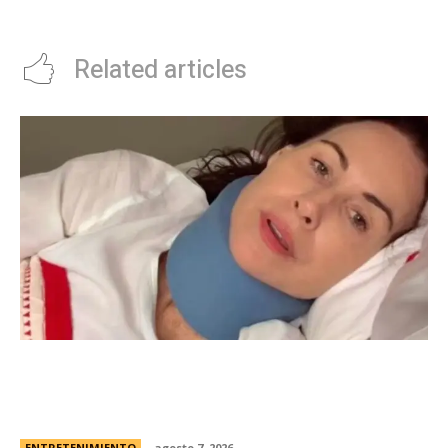
Nara
pollo que carne vacuna
Related articles
Minnie Driver, ex de Matt Damon, contÃ³ que
sobreviviÃ³ a un grave accidente de autos:
“Estoy muy agradecida de estar viva”
ENTRETENIMIENTO
agosto 7, 2026