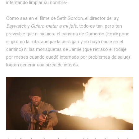
intentando limpiar su nombre-.
Como sea en el filme de Seth Gordon, el director de, ay,
Baywatch
y
Quiero matar a mi jefe
, todo es tan, pero tan
previsible que ni siquiera el carisma de Cameron (Emily pone
el giro en la ruta, aunque la persigan y no haya nadie en el
camino) ni las morisquetas de Jamie (que retrasó el rodaje
por meses cuando quedó internado por problemas de salud)
logran generar una pizca de interés.