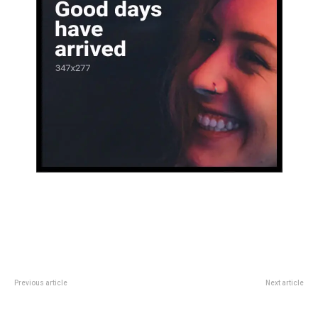
Previous article
Next article
Se conoció quién es el nuevo
Cifras histÃ³ricas: en 2024 los
abogado que defenderá a Wanda
argentinos consumieron mÃ¡s