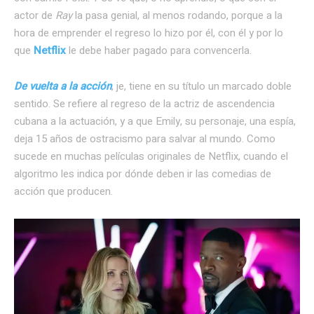
actor de
Ray
la pasa genial, al menos rodando, porque a la
hora de emprender el regreso lo hizo por él, con él y por lo
que
Netflix
le debe haber pagado para convencerla.
De vuelta a la acción
, je, tiene en su título un marcado doble
sentido. Se refiere al regreso de la actriz de ascendencia
cubana a la actuación, y a que Emily, su personaje, una espía,
deja 15 años de ostracismo para salvar al mundo. Como
sucede en muchas películas originales de Netflix, cuando el
algoritmo les indica por dónde deben ir las comedias de
acción que producen.