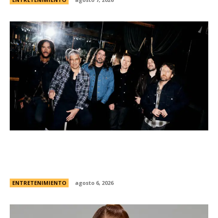
Foo Fighters vuelve a la Argentina: dÃ³nde se
presentarÃ¡ la banda, cÃ³mo y cuÃ¡ndo comprar
las entradas
ENTRETENIMIENTO
agosto 6, 2026