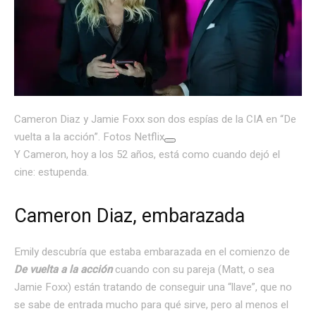
Cameron Diaz y Jamie Foxx son dos espías de la CIA en “De
vuelta a la acción”. Fotos Netflix
Y Cameron, hoy a los 52 años, está como cuando dejó el
cine: estupenda.
Cameron Diaz, embarazada
Emily descubría que estaba embarazada en el comienzo de
De vuelta a la acción
cuando con su pareja (Matt, o sea
Jamie Foxx) están tratando de conseguir una “llave”, que no
se sabe de entrada mucho para qué sirve, pero al menos el