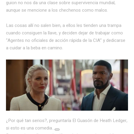
guion no nos da una clase sobre supervivencia mundial,
aunque se mencione a los chechenos como malos.
Las cosas allí no salen bien, a ellos les tienden una trampa
cuando consiguen la llave, y deciden dejar de trabajar como
“Agentes no oficiales de acción rápida de la CIA” y dedicarse
a cuidar a la beba en camino.
¿Por qué tan serios?, preguntaría El Guasón de Heath Ledger,
si esto es una comedia…