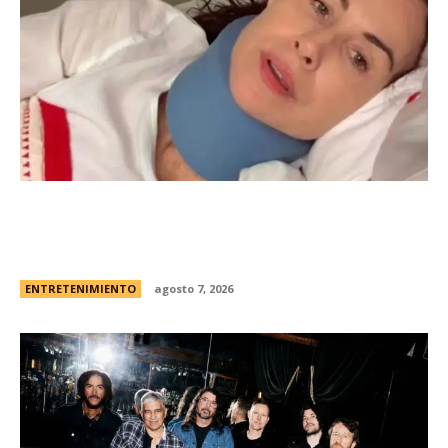
Minnie Driver, ex de Matt Damon, contÃ³ que
sobreviviÃ³ a un grave accidente de autos:
“Estoy muy agradecida de estar viva”
ENTRETENIMIENTO
agosto 7, 2026