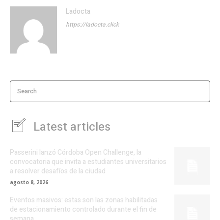
Ladocta
https://ladocta.click
Search
Latest articles
Passerini lanzó Córdoba Open Challenge, la
convocatoria que invita a estudiantes universitarios
a resolver desafíos de la ciudad
agosto 8, 2026
Eventos masivos: estas son las zonas habilitadas
de estacionamiento controlado durante el fin de
semana