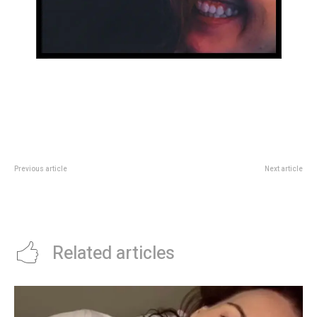
Previous article
Next article
Passerini supervisó la obra de
“Mauricio 2025”: el Pro intenta
pavimentación en el Complejo
acelerar la candidatura de Macri
Ambiental Piedras Blancas
para las legislativas
Related articles