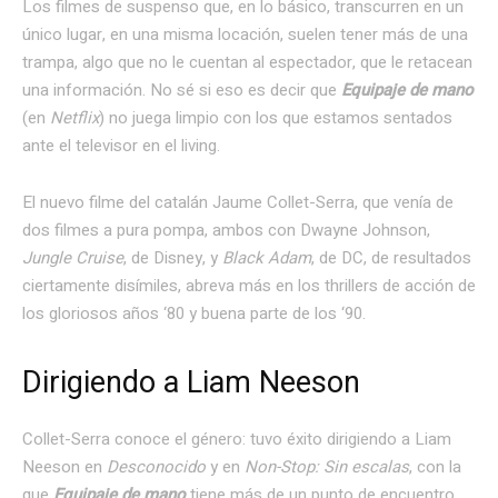
Los filmes de suspenso que, en lo básico, transcurren en un
único lugar, en una misma locación, suelen tener más de una
trampa, algo que no le cuentan al espectador, que le retacean
una información. No sé si eso es decir que
Equipaje de mano
(en
Netflix
) no juega limpio con los que estamos sentados
ante el televisor en el living.
El nuevo filme del catalán Jaume Collet-Serra, que venía de
dos filmes a pura pompa, ambos con Dwayne Johnson,
Jungle Cruise
, de Disney, y
Black Adam
, de DC, de resultados
ciertamente disímiles, abreva más en los thrillers de acción de
los gloriosos años ‘80 y buena parte de los ‘90.
Dirigiendo a Liam Neeson
Collet-Serra conoce el género: tuvo éxito dirigiendo a Liam
Neeson en
Desconocido
y en
Non-Stop: Sin escalas
, con la
que
Equipaje de mano
tiene más de un punto de encuentro.