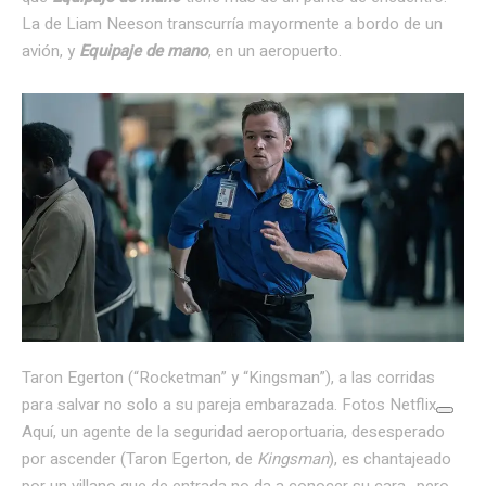
La de Liam Neeson transcurría mayormente a bordo de un
avión, y
Equipaje de mano
, en un aeropuerto.
Taron Egerton (“Rocketman” y “Kingsman”), a las corridas
para salvar no solo a su pareja embarazada. Fotos Netflix
Aquí, un agente de la seguridad aeroportuaria, desesperado
por ascender (Taron Egerton, de
Kingsman
), es chantajeado