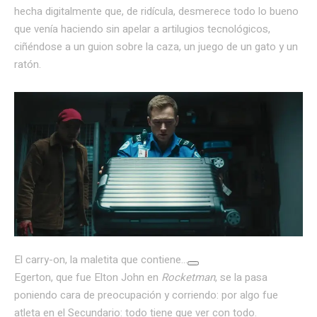
hecha digitalmente que, de ridícula, desmerece todo lo bueno
que venía haciendo sin apelar a artilugios tecnológicos,
ciñéndose a un guion sobre la caza, un juego de un gato y un
ratón.
El carry-on, la maletita que contiene…
Egerton, que fue Elton John en
Rocketman
, se la pasa
poniendo cara de preocupación y corriendo: por algo fue
atleta en el Secundario: todo tiene que ver con todo.