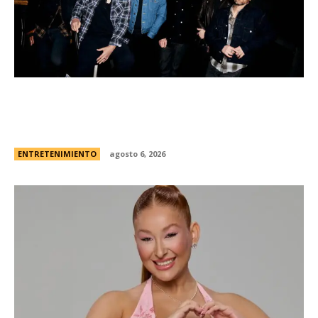
Foo Fighters vuelve a la Argentina: dÃ³nde se
presentarÃ¡ la banda, cÃ³mo y cuÃ¡ndo comprar
las entradas
ENTRETENIMIENTO
agosto 6, 2026