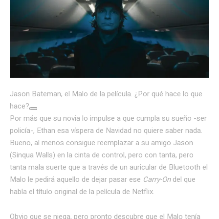
Jason Bateman, el Malo de la película. ¿Por qué hace lo que
hace?
Por más que su novia lo impulse a que cumpla su sueño -ser
policía-, Ethan esa víspera de Navidad no quiere saber nada.
Bueno, al menos consigue reemplazar a su amigo Jason
(Sinqua Walls) en la cinta de control, pero con tanta, pero
tanta mala suerte que a través de un auricular de Bluetooth el
Malo le pedirá aquello de dejar pasar ese
Carry-On
del que
habla el título original de la película de Netflix.
Obvio que se niega, pero pronto descubre que el Malo tenía