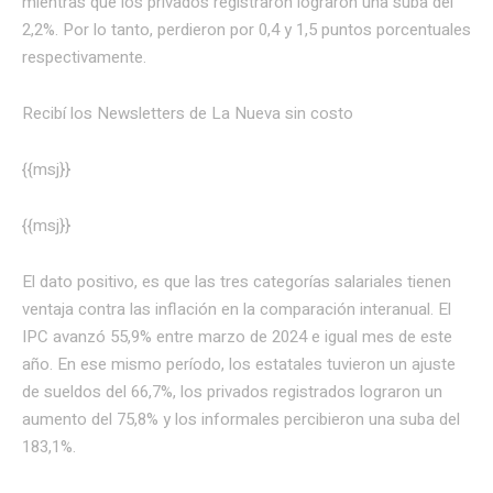
mientras que los privados registraron lograron una suba del
2,2%. Por lo tanto, perdieron por 0,4 y 1,5 puntos porcentuales
respectivamente.
Recibí los Newsletters de La Nueva
sin costo
{{msj}}
{{msj}}
El dato positivo, es que las tres categorías salariales tienen
ventaja contra las inflación en la comparación interanual. El
IPC avanzó 55,9% entre marzo de 2024 e igual mes de este
año. En ese mismo período, los estatales tuvieron un ajuste
de sueldos del 66,7%, los privados registrados lograron un
aumento del 75,8% y los informales percibieron una suba del
183,1%.