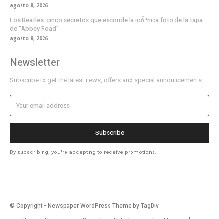
agosto 8, 2026
Los Beatles: cinco secretos que esconde la icÃ³nica foto de la tapa
de “Abbey Road”
agosto 8, 2026
Newsletter
Subscribe to get the latest news, offers and special announcements.
Subscribe
By subscribing, you're accepting to receive promotions.
© Copyright - Newspaper WordPress Theme by TagDiv