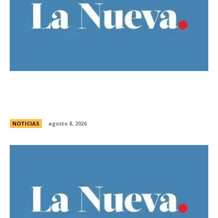
Guillermo Michel defendiÃ³ la unidad del
peronismo y pidiÃ³ no exportar la interna
bonaerense
NOTICIAS
agosto 8, 2026