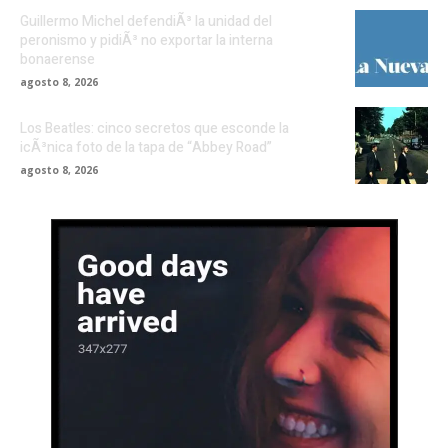
Guillermo Michel defendiÃ³ la unidad del
peronismo y pidiÃ³ no exportar la interna
bonaerense
agosto 8, 2026
Los Beatles: cinco secretos que esconde la
icÃ³nica foto de la tapa de “Abbey Road”
agosto 8, 2026