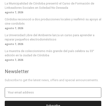
La Municipalidad de Córdoba presentó el Curso de Formación de
Linkeadores Sociales en Soledad No Deseada
agosto 7, 2026
Córdoba reconoció a dos producciones locales y reafirmó su apoyo al
cine cordobés
agosto 7, 2026
La Universidad Libre del Ambiente lanza un curso para aprender a
reparar pequeños electrodomésticos
agosto 7, 2026
La muestra de coleccionismo más grande del país celebra su 33°
edición en la ciudad de Córdoba
agosto 7, 2026
Newsletter
Subscribe to get the latest news, offers and special announcements.
Subscribe