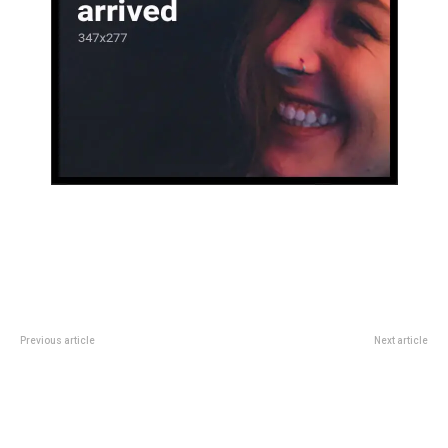
Previous article
Next article
Prepagas: los afiliados podrÃ¡n
Junto a un gran número de
disponer de los excedentes de
vecinos y visitantes, las
sus aportes para pagar cuotas
“Murciélagas” fueron
mÃ¡s bajas
homenajeadas en el centro de la
ciudad