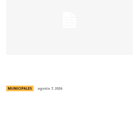
La Universidad Libre del Ambiente lanza un
curso para aprender a reparar pequeños
electrodomésticos
MUNICIPALES
agosto 7, 2026