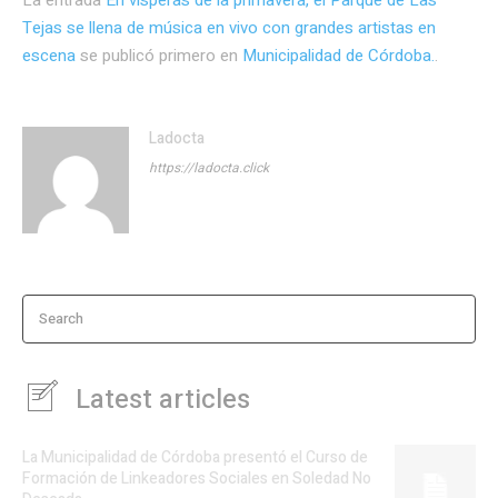
La entrada
En vísperas de la primavera, el Parque de Las
Tejas se llena de música en vivo con grandes artistas en
escena
se publicó primero en
Municipalidad de Córdoba.
.
Ladocta
https://ladocta.click
Search
Latest articles
La Municipalidad de Córdoba presentó el Curso de
Formación de Linkeadores Sociales en Soledad No