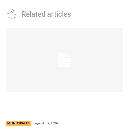
Related articles
La Municipalidad de Córdoba presentó el Curso
de Formación de Linkeadores Sociales en
Soledad No Deseada
MUNICIPALES
agosto 7, 2026