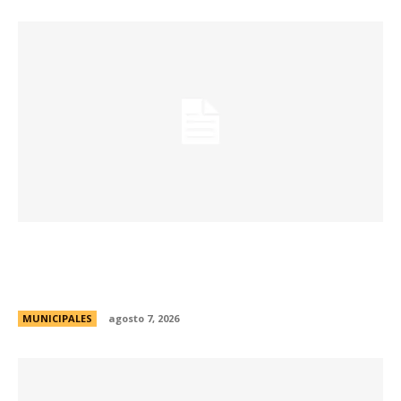
La muestra de coleccionismo más grande del
país celebra su 33° edición en la ciudad de
Córdoba
MUNICIPALES
agosto 7, 2026