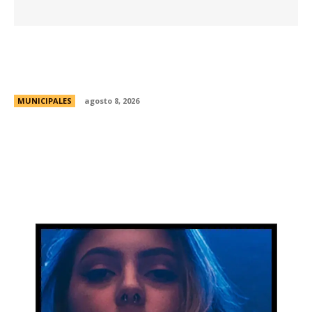
La Universidad de Milán-Bicocca conoce el
modelo educativo de Córdoba para impulsar
prácticas e investigaciones conjuntas
MUNICIPALES
agosto 8, 2026