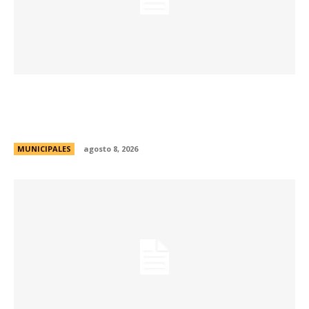
Passerini lanzó Córdoba Open Challenge, la
convocatoria que invita a estudiantes
universitarios a resolver desafíos de la ciudad
MUNICIPALES
agosto 8, 2026