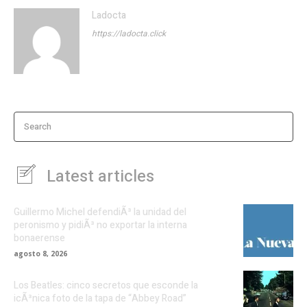
Ladocta
https://ladocta.click
Search
Latest articles
Guillermo Michel defendiÃ³ la unidad del
peronismo y pidiÃ³ no exportar la interna
bonaerense
agosto 8, 2026
Los Beatles: cinco secretos que esconde la
icÃ³nica foto de la tapa de “Abbey Road”