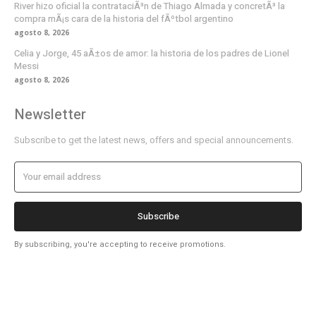
River hizo oficial la contrataciÃ³n de Thiago Almada y concretÃ³ la
compra mÃ¡s cara de la historia del fÃºtbol argentino
agosto 8, 2026
Celia y Jorge, 45 aÃ±os de amor: la historia de los padres de Lionel
Messi
agosto 8, 2026
Newsletter
Subscribe to get the latest news, offers and special announcements.
Subscribe
By subscribing, you're accepting to receive promotions.