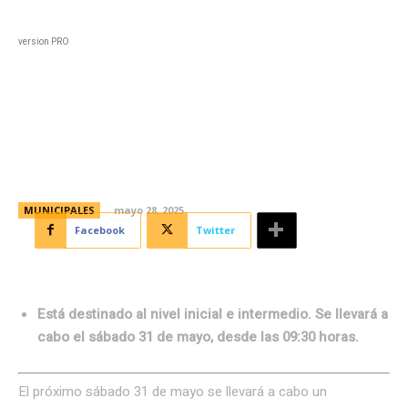
Black
Home
Horoscopo
Deportes
Entreten
version PRO
Encuentro de vóley diverso en el
Polideportivo General Paz
MUNICIPALES
mayo 28, 2025
Facebook
Twitter
Está destinado al nivel inicial e intermedio. Se llevará a
cabo el sábado 31 de mayo, desde las 09:30 horas.
El próximo sábado 31 de mayo se llevará a cabo un