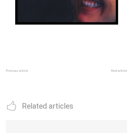
Previous article
Next article
Jornada de recolección de
Yanina Latorre reveló por qué la
medicamentos vencidos en
China no se despega de Icardi
Plaza San Martín
mientras Wanda está en Milán
Related articles