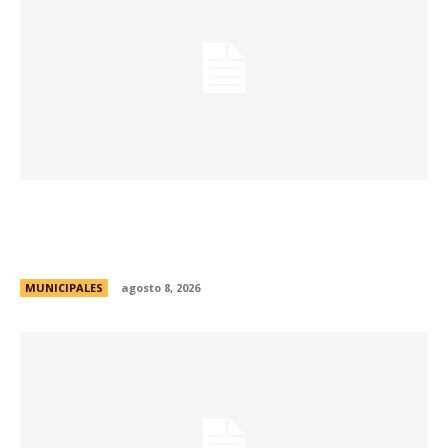
Eventos masivos: estas son las zonas
habilitadas de estacionamiento controlado
durante el fin de semana
MUNICIPALES
agosto 8, 2026