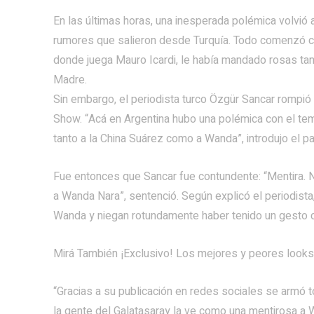
En las últimas horas, una inesperada polémica volvió 
rumores que salieron desde Turquía. Todo comenzó co
donde juega Mauro Icardi, le había mandado rosas tan
Madre.
Sin embargo, el periodista turco Özgür Sancar rompió e
Show. “Acá en Argentina hubo una polémica con el tem
tanto a la China Suárez como a Wanda”, introdujo el pa
Fue entonces que Sancar fue contundente: “Mentira. N
a Wanda Nara”, sentenció. Según explicó el periodista
Wanda y niegan rotundamente haber tenido un gesto co
Mirá También ¡Exclusivo! Los mejores y peores look
“Gracias a su publicación en redes sociales se armó to
la gente del Galatasaray la ve como una mentirosa a W