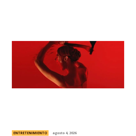
Todo sobre “Monstruo: La historia de
Lizzie Borden” | El caso real, fecha de
estreno en Netflix y el primer vistazo a la
nueva...
ENTRETENIMIENTO
agosto 4, 2026