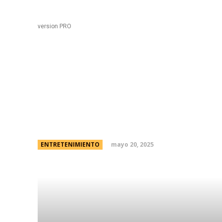
Black
Home
version PRO
¡Escandaloso! Un famo
contó cómo la ven a W
mayo 20, 2025
ENTRETENIMIENTO