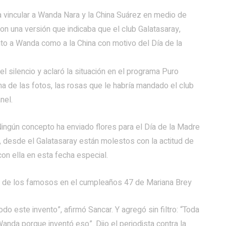
a vincular a Wanda Nara y la China Suárez en medio de
n una versión que indicaba que el club Galatasaray,
to a Wanda como a la China con motivo del Día de la
l silencio y aclaró la situación en el programa Puro
a de las fotos, las rosas que le habría mandado el club
nel.
ingún concepto ha enviado flores para el Día de la Madre
, desde el Galatasaray están molestos con la actitud de
n ella en esta fecha especial.
s de los famosos en el cumpleaños 47 de Mariana Brey
do este invento”, afirmó Sancar. Y agregó sin filtro: “Toda
anda porque inventó eso”. Dijo el periodista contra la