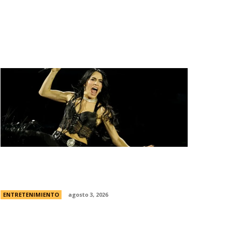
Lali EspÃ³sito harÃ¡ su tercer show en
River: la fecha y todos los detalles
ENTRETENIMIENTO
agosto 3, 2026