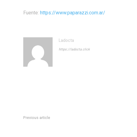
Fuente:
https://www.paparazzi.com.ar/
Ladocta
https://ladocta.click
Previous article
Toda la intimidad de la tribuna de los ex Gran Hermano, con C
quiÃ©n decide las ubicaciones, quÃ© hacen en los cortes,