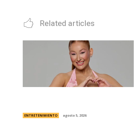
picantes
Related articles
Campanita, flamante eliminada de Gran
Hermano Â¿es o se hace?
ENTRETENIMIENTO
agosto 5, 2026