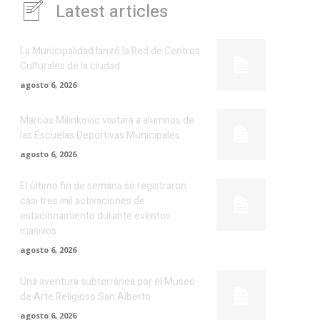
Latest articles
La Municipalidad lanzó la Red de Centros
Culturales de la ciudad
agosto 6, 2026
Marcos Milinkovic visitará a alumnos de
las Escuelas Deportivas Municipales
agosto 6, 2026
El último fin de semana se registraron
casi tres mil activaciones de
estacionamiento durante eventos
masivos
agosto 6, 2026
Una aventura subterránea por el Museo
de Arte Religioso San Alberto
agosto 6, 2026