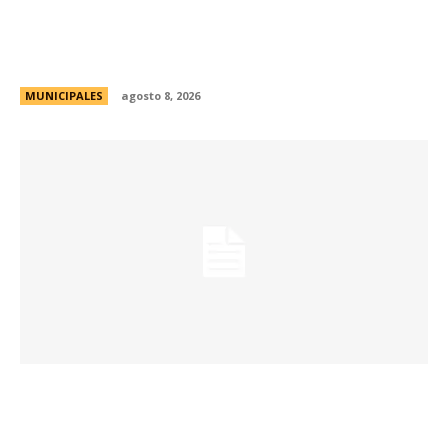
Passerini lanzó Córdoba Open Challenge, la
convocatoria que invita a estudiantes
universitarios a resolver desafíos de la ciudad
MUNICIPALES
agosto 8, 2026
La Universidad de Milán-Bicocca conoce el
modelo educativo de Córdoba para impulsar
prácticas e investigaciones conjuntas