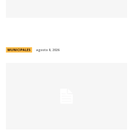
Eventos masivos: estas son las zonas
habilitadas de estacionamiento controlado
durante el fin de semana
MUNICIPALES
agosto 8, 2026