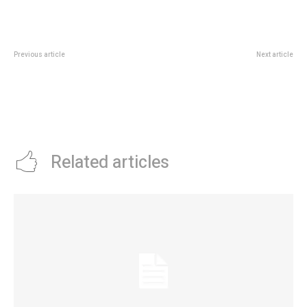
Previous article
Next article
El 1×1 de Boca en su vuelta a la
Cierre de listas: asÃ­ quedÃ³ la
victoria ante Independiente
grilla de candidatos a diputados
Rivadavia: Aguirre, Di Lollo y
nacionales por la Provincia
AlarcÃ³n en un podio parejo, con
Cavani desaprobado
Related articles