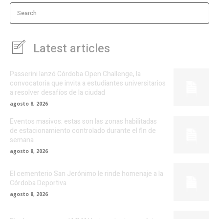
Search
Latest articles
Passerini lanzó Córdoba Open Challenge, la
convocatoria que invita a estudiantes universitarios
a resolver desafíos de la ciudad
agosto 8, 2026
Eventos masivos: estas son las zonas habilitadas
de estacionamiento controlado durante el fin de
semana
agosto 8, 2026
El cementerio San Jerónimo le rinde homenaje a la
Córdoba Deportiva
agosto 8, 2026