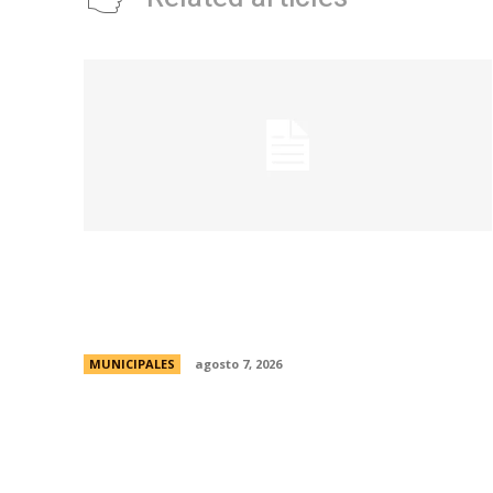
La Municipalidad de Córdoba presentó el
Curso de Formación de Linkeadores
Sociales en Soledad No Deseada
MUNICIPALES
agosto 7, 2026