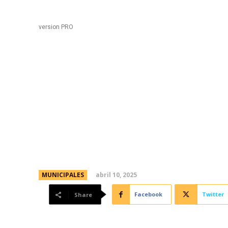
Black
Home
version PRO
Este domingo vuelve e
sumate a dar una vuel
Sarmiento
abril 10, 2025
MUNICIPALES
Facebook
Twitter
Share