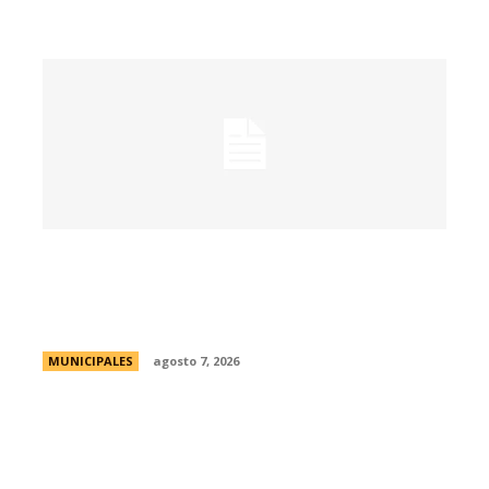
La muestra de coleccionismo más
grande del país celebra su 33° edición en
la ciudad de Córdoba
MUNICIPALES
agosto 7, 2026