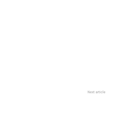
Next article
fas virtuales a adultos mayores: este jueves en CPC Empalme