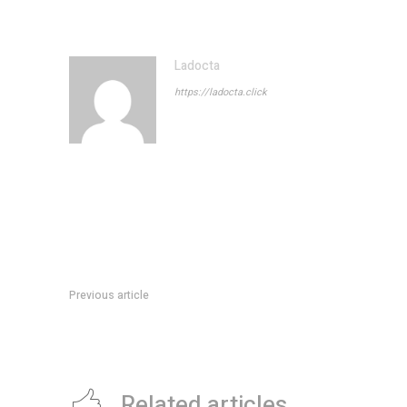
Ladocta
https://ladocta.click
Previous article
River no pudo Barcelona de Guayaquil: quÃ© pasÃ³ en el pen
no lo pateÃ³ Montiel y quÃ© hizo Mastantuono
Related articles