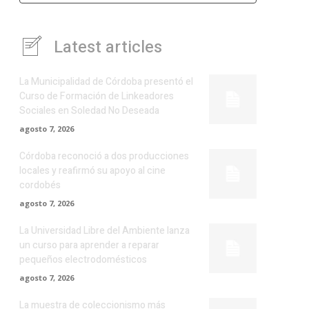
Latest articles
La Municipalidad de Córdoba presentó el
Curso de Formación de Linkeadores
Sociales en Soledad No Deseada
agosto 7, 2026
Córdoba reconoció a dos producciones
locales y reafirmó su apoyo al cine
cordobés
agosto 7, 2026
La Universidad Libre del Ambiente lanza
un curso para aprender a reparar
pequeños electrodomésticos
agosto 7, 2026
La muestra de coleccionismo más