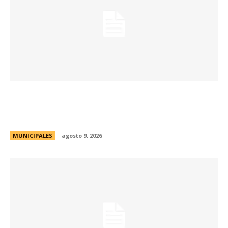
La Municipalidad realizará controles
preventivos gratuitos de cáncer bucal en la
Plaza San Martín
MUNICIPALES
agosto 9, 2026