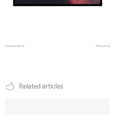
Previous article
Next article
Dieciséis equipos participarán de
CÃ³mo es ser un ex Gran
la edición 2025 de la Liga de
Hermano: sexo para tener
Básquetbol Adaptado
dÃ³nde dormir, vender huevos de
pascua en el tren o manejar un
cabify
Related articles