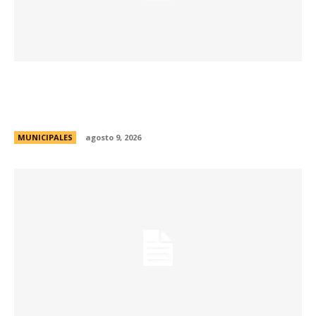
Passerini y Llaryora reconocieron la labor de
más de 2.300 referentes de Centros Vecinales
y Consejos Barriales
MUNICIPALES
agosto 9, 2026