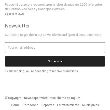
Passerini y Llaryora reconocieron la labor de más de 2.300 referentes
de Centros Vecinales y Consejos Barriales
agosto 9, 2026
Newsletter
Subscribe to get the latest news, offers and special announcements.
Subscribe
By subscribing, you're accepting to receive promotions.
© Copyright - Newspaper WordPress Theme by TagDiv
Home
Horoscopo
Deportes
Entretenimiento
Municipales