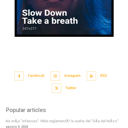
Facebook
Instagram
RSS
Twitter
Popular articles
No mÃ¡s “infancias”: Milei reglamentÃ³ la vuelta del “DÃ­a del NiÃ±o”
agosto 9, 2026