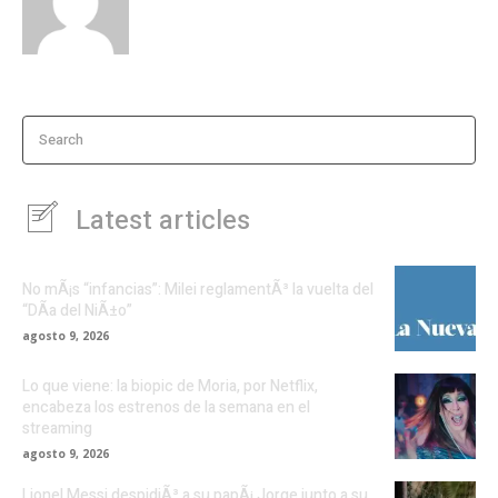
Search
Latest articles
No mÃ¡s “infancias”: Milei reglamentÃ³ la vuelta del
“DÃ­a del NiÃ±o”
agosto 9, 2026
Lo que viene: la biopic de Moria, por Netflix,
encabeza los estrenos de la semana en el
streaming
agosto 9, 2026
Lionel Messi despidiÃ³ a su papÃ¡ Jorge junto a su