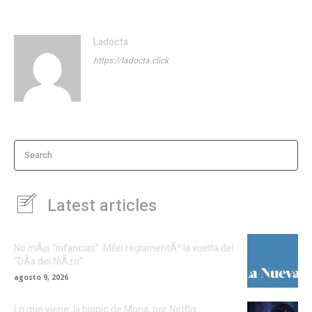
Ladocta
https://ladocta.click
Search
Latest articles
No mÃ¡s “infancias”: Milei reglamentÃ³ la vuelta del
“DÃ­a del NiÃ±o”
agosto 9, 2026
Lo que viene: la biopic de Moria, por Netflix,