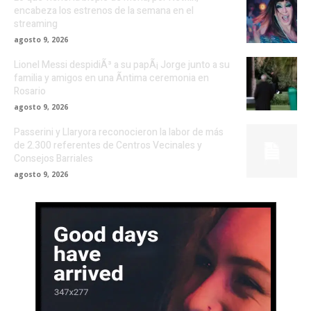
encabeza los estrenos de la semana en el
streaming
agosto 9, 2026
Lionel Messi despidiÃ³ a su papÃ¡ Jorge junto a su
familia y amigos en una Ã­ntima ceremonia en
Rosario
agosto 9, 2026
Passerini y Llaryora reconocieron la labor de más
de 2.300 referentes de Centros Vecinales y
Consejos Barriales
agosto 9, 2026