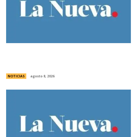
Guillermo Michel defendiÃ³ la unidad del
peronismo y pidiÃ³ no exportar la interna
bonaerense
NOTICIAS
agosto 8, 2026