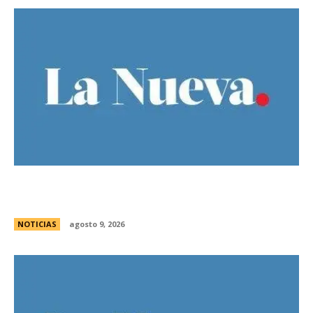
No mÃ¡s “infancias”: Milei reglamentÃ³ la vuelta
del “DÃ­a del NiÃ±o”
NOTICIAS
agosto 9, 2026