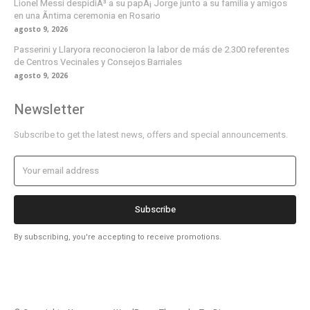
Lionel Messi despidiÃ³ a su papÃ¡ Jorge junto a su familia y amigos
en una Ã­ntima ceremonia en Rosario
agosto 9, 2026
Passerini y Llaryora reconocieron la labor de más de 2.300 referentes
de Centros Vecinales y Consejos Barriales
agosto 9, 2026
Newsletter
Subscribe to get the latest news, offers and special announcements.
Subscribe
By subscribing, you're accepting to receive promotions.