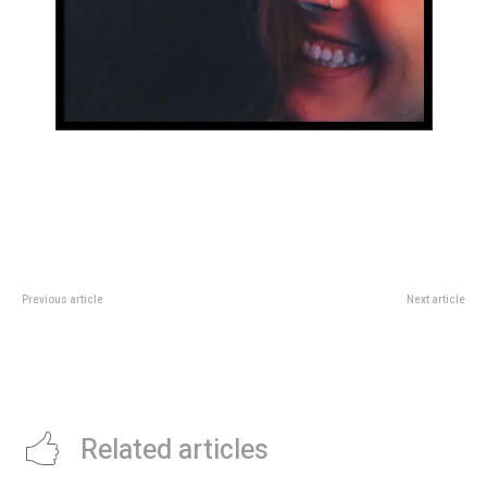
Previous article
Next article
F1 GP de Miami: Charles Leclerc
“La nave del destino”, el clásico
tocÃ³ la pared con su Ferrari en la
que este domingo enciende la
vuelta previa y se quedÃ³ sin
pantalla del Cineclub
Sprint Race
Related articles