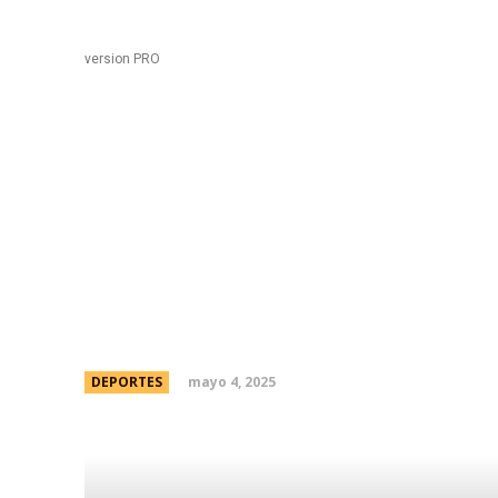
Black
Home
version PRO
F1 GP de Miami hoy, 
y cÃ³mo ver la carrera 
streaming
mayo 4, 2025
DEPORTES