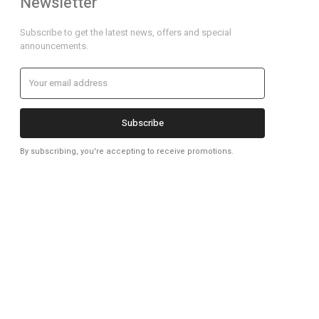
Newsletter
Subscribe to get the latest news, offers and special
announcements.
Subscribe
By subscribing, you're accepting to receive promotions.