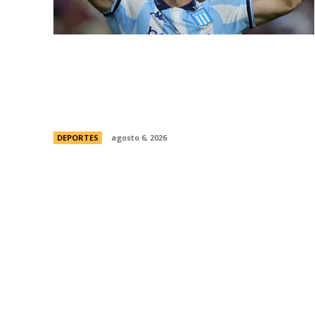
Racing tambiÃ©n tiene “su container”:
Milito tomÃ³ una drÃ¡stica decisiÃ³n y
apartÃ³ al capitÃ¡n Santiago Sosa del
plantel
DEPORTES
agosto 6, 2026