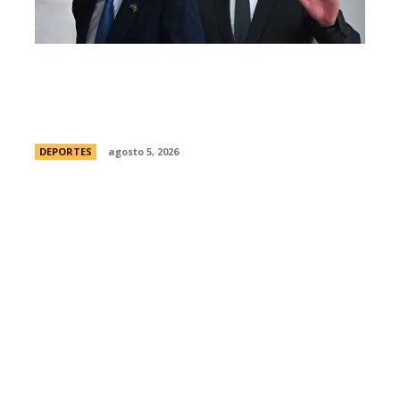
Brasil, el primer sudamericano en hablar
sobre el frustrado proyecto de Infantino
en la FIFA: “Personalmente, me opongo”
DEPORTES
agosto 5, 2026