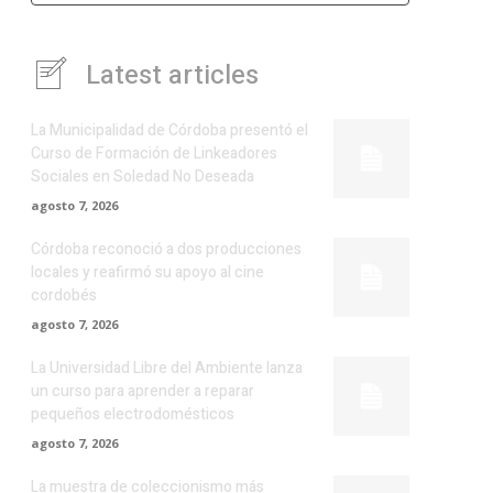
Latest articles
La Municipalidad de Córdoba presentó el
Curso de Formación de Linkeadores
Sociales en Soledad No Deseada
agosto 7, 2026
Córdoba reconoció a dos producciones
locales y reafirmó su apoyo al cine
cordobés
agosto 7, 2026
La Universidad Libre del Ambiente lanza
un curso para aprender a reparar
pequeños electrodomésticos
agosto 7, 2026
La muestra de coleccionismo más