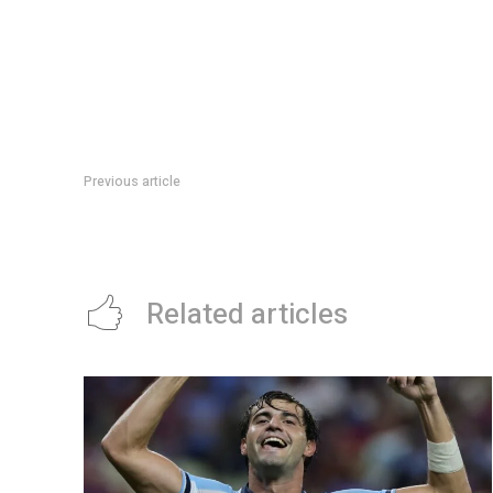
Previous article
Las vacaciones en “paz” de Julieta Ortega: con quién y a dó
Related articles