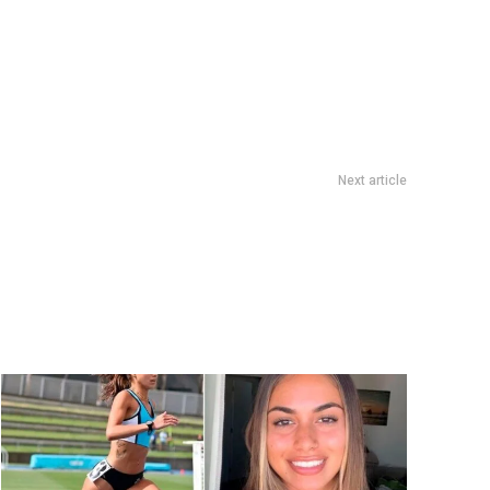
Next article
 Mirtha con el doblete de IvÃ¡n de Pineda, con el cine como
tercero en discordia