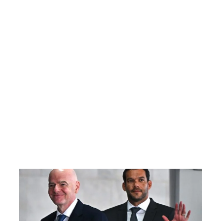
nde se fue
Rating del sÃ¡bado: Â¿pudo