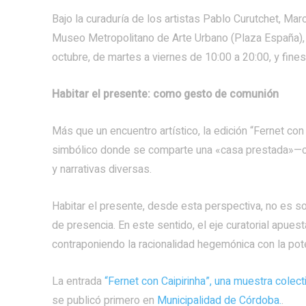
Bajo la curaduría de los artistas Pablo Curutchet, M
Museo Metropolitano de Arte Urbano (Plaza España), co
octubre, de martes a viernes de 10:00 a 20:00, y fin
Habitar el presente: como gesto de comunión
Más que un encuentro artístico, la edición “Fernet co
simbólico donde se comparte una «casa prestada»—com
y narrativas diversas.
Habitar el presente, desde esta perspectiva, no es solo
de presencia. En este sentido, el eje curatorial apuest
contraponiendo la racionalidad hegemónica con la pote
La entrada
“Fernet con Caipirinha”, una muestra colec
se publicó primero en
Municipalidad de Córdoba.
.