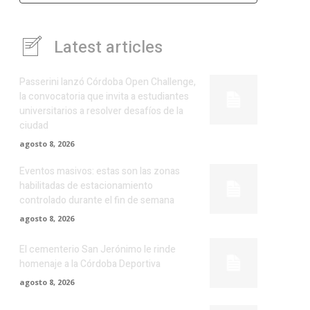
Latest articles
Passerini lanzó Córdoba Open Challenge,
la convocatoria que invita a estudiantes
universitarios a resolver desafíos de la
ciudad
agosto 8, 2026
Eventos masivos: estas son las zonas
habilitadas de estacionamiento
controlado durante el fin de semana
agosto 8, 2026
El cementerio San Jerónimo le rinde
homenaje a la Córdoba Deportiva
agosto 8, 2026