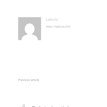
Ladocta
https://ladocta.click
Previous article
Panamericanos Junior de AsunciÃ³n: tras la polÃ©mica des
Kalejman, Malena SantillÃ¡n consiguiÃ³ el segundo oro para