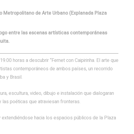
seo Metropolitano de Arte Urbano (Explanada Plaza
ogo entre las escenas artísticas contemporáneas
uita.
19.00 horas a descubrir “Fernet con Caipirinha. El arte que
artistas contemporáneos de ambos países, un recorrido
a y Brasil.
ra, escultura, video, dibujo e instalación que dialogaran
y las poéticas que atraviesan fronteras.
y extendiéndose hacia los espacios públicos de la Plaza