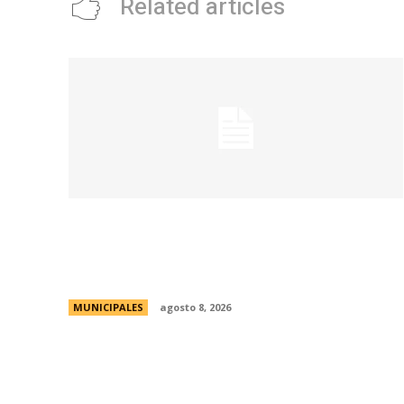
Related articles
Eventos masivos: estas son las zonas
habilitadas de estacionamiento
controlado durante el fin de semana
MUNICIPALES
agosto 8, 2026