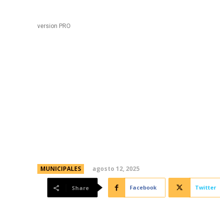
Black
Home
version PRO
“Fernet con Caipirinha
que cruza más de 50 a
Brasil
agosto 12, 2025
MUNICIPALES
Facebook
Twitter
Share