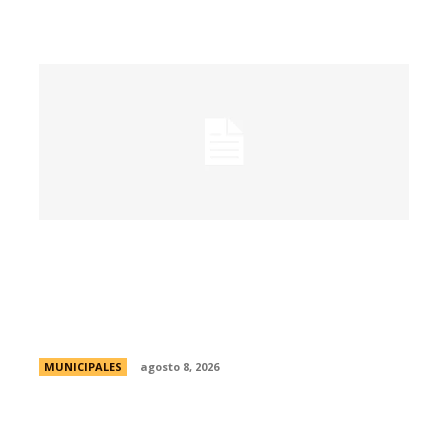
Passerini lanzó Córdoba Open Challenge,
la convocatoria que invita a estudiantes
universitarios a resolver desafíos de la
ciudad
MUNICIPALES
agosto 8, 2026