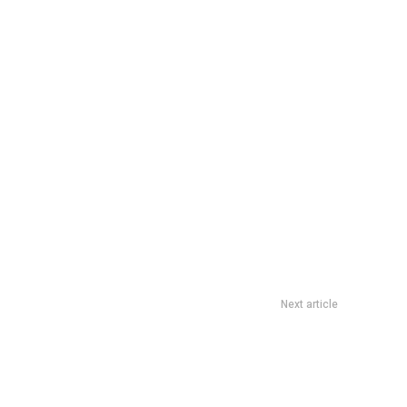
Next article
 Papel: la Justicia electoral definiÃ³ detalles con el Gobierno