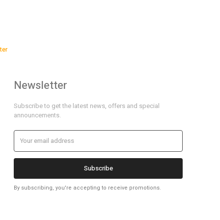
ter
Newsletter
Subscribe to get the latest news, offers and special
announcements.
Subscribe
By subscribing, you're accepting to receive promotions.