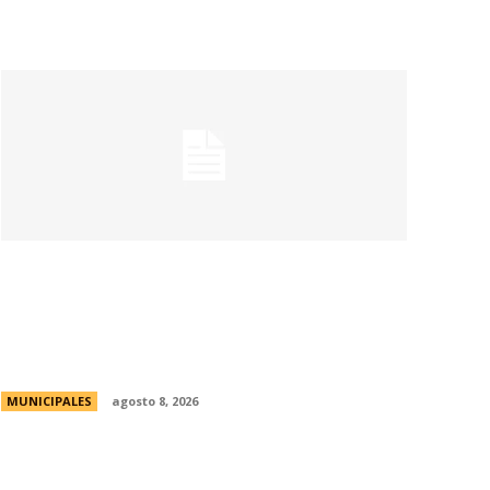
La Universidad de Milán-Bicocca conoce
el modelo educativo de Córdoba para
impulsar prácticas e investigaciones
conjuntas
MUNICIPALES
agosto 8, 2026