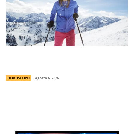
MatÃ­as Baldoncini, mÃ©dico neurocirujano:
“Esta es la clave para disfrutar de la nieve sin
lesionarte”
HOROSCOPO
agosto 6, 2026