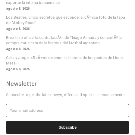
exportar la interna bonaerense
agosto 8, 2026
Los Beatles: cinco secretos que esconde la icÃ³nica foto de la tapa
de “Abbey Road”
agosto 8, 2026
River hizo oficial la contrataciÃ³n de Thiago Almada y concretÃ³ la
compra mÃ¡s cara de la historia del fÃºtbol argentino
agosto 8, 2026
Celia y Jorge, 45 aÃ±os de amor: la historia de los padres de Lionel
Messi
agosto 8, 2026
Newsletter
Subscribe to get the latest news, offers and special announcements.
Subscribe