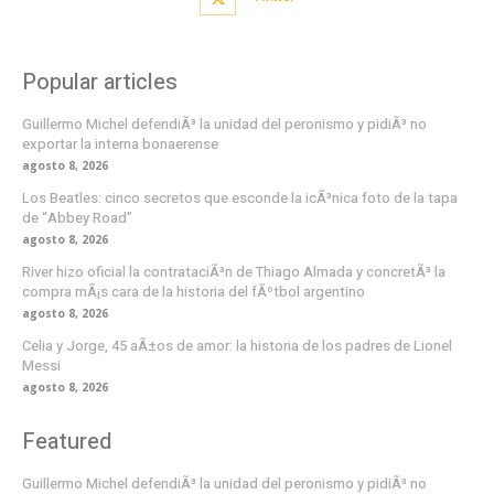
Popular articles
Guillermo Michel defendiÃ³ la unidad del peronismo y pidiÃ³ no
exportar la interna bonaerense
agosto 8, 2026
Los Beatles: cinco secretos que esconde la icÃ³nica foto de la tapa
de “Abbey Road”
agosto 8, 2026
River hizo oficial la contrataciÃ³n de Thiago Almada y concretÃ³ la
compra mÃ¡s cara de la historia del fÃºtbol argentino
agosto 8, 2026
Celia y Jorge, 45 aÃ±os de amor: la historia de los padres de Lionel
Messi
agosto 8, 2026
Featured
Guillermo Michel defendiÃ³ la unidad del peronismo y pidiÃ³ no