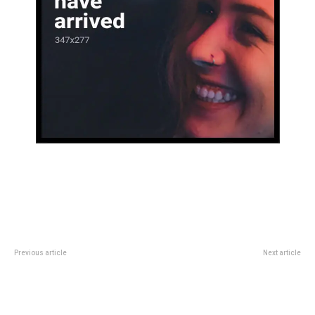
Previous article
Next article
De Roma al museo: el gol de
Duro comunicado del PJ por el
cabeza de Lionel Messi que
fallo contra Cristina: âEs un acto
pasÃ³ a ser una obra de arte
polÃ­tico antidemocrÃ¡ticoâ
digital y serÃ¡ subastada online