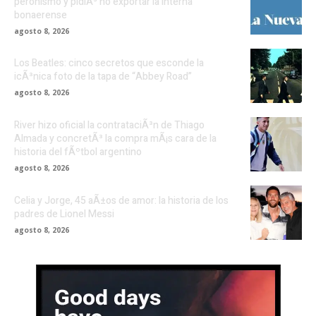
peronismo y pidiÃ³ no exportar la interna
bonaerense
agosto 8, 2026
Los Beatles: cinco secretos que esconde la
icÃ³nica foto de la tapa de “Abbey Road”
agosto 8, 2026
River hizo oficial la contrataciÃ³n de Thiago
Almada y concretÃ³ la compra mÃ¡s cara de la
historia del fÃºtbol argentino
agosto 8, 2026
Celia y Jorge, 45 aÃ±os de amor: la historia de los
padres de Lionel Messi
agosto 8, 2026