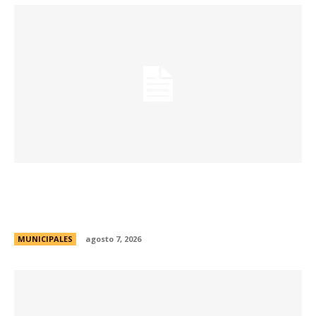
La muestra de coleccionismo más grande del
país celebra su 33° edición en la ciudad de
Córdoba
MUNICIPALES
agosto 7, 2026