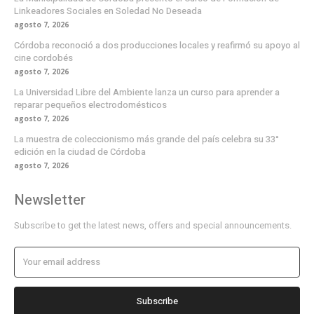
Linkeadores Sociales en Soledad No Deseada
agosto 7, 2026
Córdoba reconoció a dos producciones locales y reafirmó su apoyo al
cine cordobés
agosto 7, 2026
La Universidad Libre del Ambiente lanza un curso para aprender a
reparar pequeños electrodomésticos
agosto 7, 2026
La muestra de coleccionismo más grande del país celebra su 33°
edición en la ciudad de Córdoba
agosto 7, 2026
Newsletter
Subscribe to get the latest news, offers and special announcements.
Subscribe