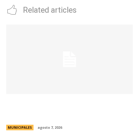
Related articles
La Municipalidad de Córdoba presentó el Curso
de Formación de Linkeadores Sociales en
Soledad No Deseada
MUNICIPALES
agosto 7, 2026