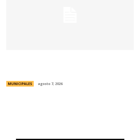
La Universidad Libre del Ambiente lanza un
curso para aprender a reparar pequeños
electrodomésticos
MUNICIPALES
agosto 7, 2026