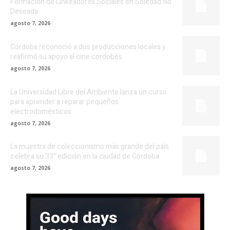
Formación de Linkeadores Sociales en Soledad No
Deseada
agosto 7, 2026
Córdoba reconoció a dos producciones locales y
reafirmó su apoyo al cine cordobés
agosto 7, 2026
La Universidad Libre del Ambiente lanza un curso
para aprender a reparar pequeños
electrodomésticos
agosto 7, 2026
La muestra de coleccionismo más grande del país
celebra su 33° edición en la ciudad de Córdoba
agosto 7, 2026