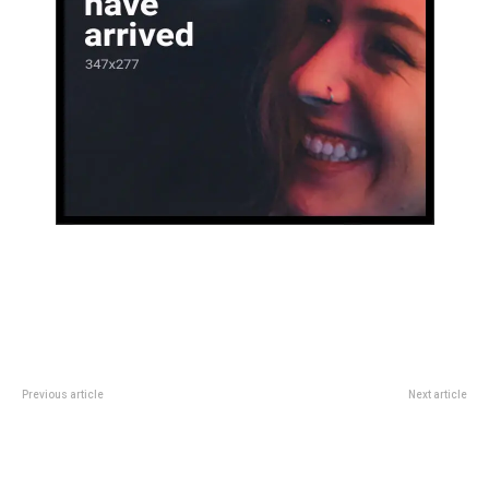
Previous article
Next article
Alerta: se detectÃ³ la causa del
Internaron a Cacho Deicas,
brote de gastroenterocolitis en
cantante de Los Palmeras, tras
las playas del sur de Brasil
sufrir un ACV