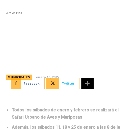
Black
Home
Horoscopo
Deportes
Entreten
version PRO
Fotografía y avistaje de aves y
mariposas en el Parque de la
Biodiversidad
MUNICIPALES
enero 10, 2025
Facebook
Twitter
Todos los sábados de enero y febrero se realizará el
Safari Urbano de Aves y Mariposas
Además, los sábados 11, 18 y 25 de enero a las 8 de la