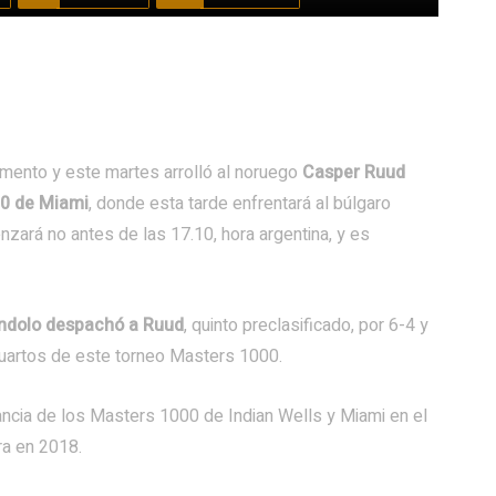
ento y este martes arrolló al noruego
Casper Ruud
0 de Miami
, donde esta tarde enfrentará al búlgaro
enzará no antes de las 17.10, hora argentina, y es
ndolo despachó a Ruud
, quinto preclasificado, por 6-4 y
 cuartos de este torneo Masters 1000.
tancia de los Masters 1000 de Indian Wells y Miami en el
ra en 2018.