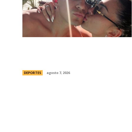
Thiago Almada prepara su viaje a Buenos
Aires para firmar con River y sumarse al
equipo del Chacho Coudet
DEPORTES
agosto 7, 2026