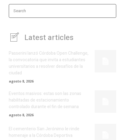
Search
Latest articles
Passerini lanzó Córdoba Open Challenge,
la convocatoria que invita a estudiantes
universitarios a resolver desafíos de la
ciudad
agosto 8, 2026
Eventos masivos: estas son las zonas
habilitadas de estacionamiento
controlado durante el fin de semana
agosto 8, 2026
El cementerio San Jerónimo le rinde
homenaje a la Córdoba Deportiva