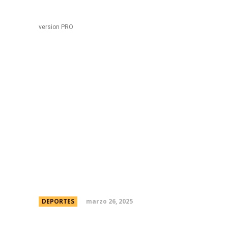
Black
Home
version PRO
Francisco CerÃºndolo 
el Masters 1000 de Mi
y cÃ³mo ver por TV los
torneo ATP
marzo 26, 2025
DEPORTES