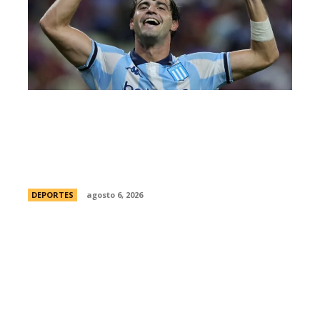
Racing tambiÃ©n tiene “su container”:
Milito tomÃ³ una drÃ¡stica decisiÃ³n y
apartÃ³ al capitÃ¡n Santiago Sosa del
plantel
DEPORTES
agosto 6, 2026