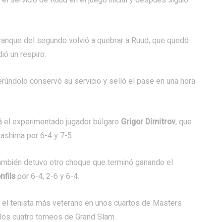
el servicio de Ruud en el juego inicial y después siguió
rranque del segundo volvió a quebrar a Ruud, que quedó
ió un respiro.
erúndolo conservó su servicio y selló el pase en una hora
erá el experimentado jugador búlgaro
Grigor Dimitrov
, que
shima por 6-4 y 7-5.
también detuvo otro choque que terminó ganando el
nfils
por 6-4, 2-6 y 6-4.
 el tenista más veterano en unos cuartos de Masters
los cuatro torneos de Grand Slam.