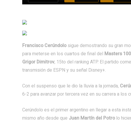
Francisco Cerúndolo
sigue demostrando su gran mom
para meterse en los cuartos de final del
Masters 100
Grigor Dimitrov
, 15to del ranking ATP. El partido com
transmisión de ESPN y su señal Disney+.
Con el suspenso que le dio la lluvia a la jornada,
Cerú
6-2 para avanzar por tercera vez en su carrera a los
Cerúndolo es el primer argentino en llegar a esta ins
mismo año desde que
Juan Martín del Potro
lo hicie