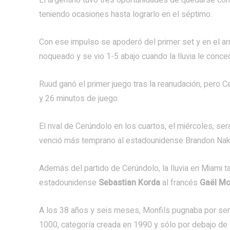
El argentino tuvo tres oportunidades de quedarse con 
teniendo ocasiones hasta lograrlo en el séptimo.
Con ese impulso se apoderó del primer set y en el a
noqueado y se vio 1-5 abajo cuando la lluvia le conced
Ruud ganó el primer juego tras la reanudación, pero C
y 26 minutos de juego.
El rival de Cerúndolo en los cuartos, el miércoles, s
venció más temprano al estadounidense Brandon Naka
Además del partido de Cerúndolo, la lluvia en Miami 
estadounidense
Sebastian Korda
al francés
Gaël Mo
A los 38 años y seis meses, Monfils pugnaba por ser
1000, categoría creada en 1990 y sólo por debajo de 