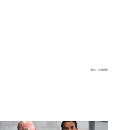
Next article
obierno fijÃ³ el salario mÃ­nimo de los docentes en $ 500.000