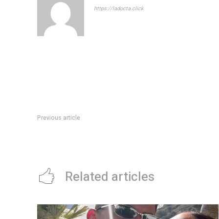
https://ladocta.click
Previous article
El rock, entre el morbo y el negocio de la nostalgia: cÃ³mo e
pasar de moda
Related articles