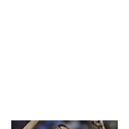
nvejecer sin dar lÃ¡stima ni
El G