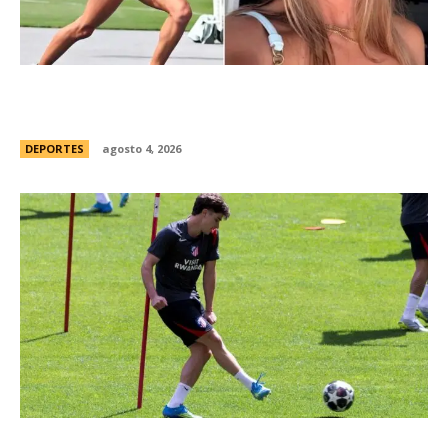
ConmociÃ³n en Australia: muriÃ³ Natasha Ward,
una atleta australiana de 21 aÃ±os
DEPORTES
agosto 4, 2026
JuliÃ¡n Alvarez ya se “entrena” bajo la disciplina