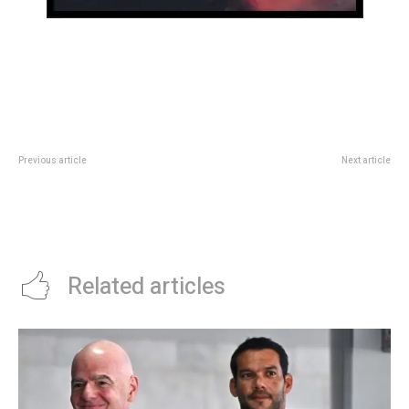
Previous article
Next article
El cementerio San Jerónimo
Sharon Osbourne rompiÃ³ el
comienza a celebrar su
silencio tras la muerte de Ozzy:
aniversario con diversos
su confesiÃ³n mÃ¡s
recorridos
desgarradora
Related articles