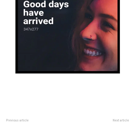
Previous article
Next article
QuedÃ³ inaugurada la primera
ARCA define el nuevo
muestra provincial de banderas
Monotributo: cuÃ¡ndo se