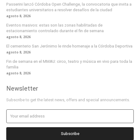
Passerini lanzó Córdoba Open Challenge, la convocatoria que invita a
estudiantes universitarios a resolver desafíos de la ciudad
agosto 8, 2026
Eventos masivos: estas son las zonas habilitadas de
estacionamiento controlado durante el fin de semana
agosto 8, 2026
El cementerio San Jerónimo le rinde homenaje a la Córdoba Deportiva
agosto 8, 2026
Fin de semana en el MMAU: circo, teatro y música en vivo para toda la
familia
agosto 8, 2026
Newsletter
Subscribe to get the latest news, offers and special announcements.
Subscribe