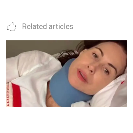
LGBTIQ+ en la Legislatura
anuncian las escalas y en cuÃ¡nto
HistÃ³rica de CÃ³rdoba
quedan las cuotas desde julio
Related articles
Minnie Driver, ex de Matt Damon, contÃ³ que
sobreviviÃ³ a un grave accidente de autos:
“Estoy muy agradecida de estar viva”