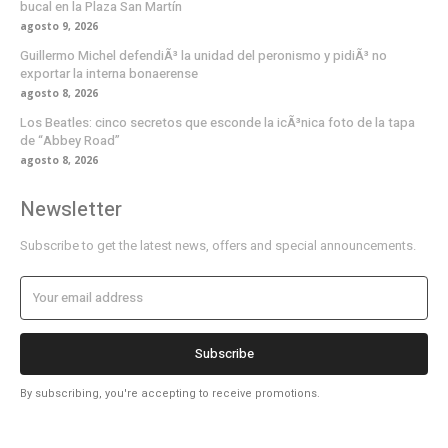
bucal en la Plaza San Martín
agosto 9, 2026
Guillermo Michel defendiÃ³ la unidad del peronismo y pidiÃ³ no
exportar la interna bonaerense
agosto 8, 2026
Los Beatles: cinco secretos que esconde la icÃ³nica foto de la tapa
de “Abbey Road”
agosto 8, 2026
Newsletter
Subscribe to get the latest news, offers and special announcements.
Subscribe
By subscribing, you're accepting to receive promotions.