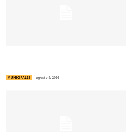
Passerini y Llaryora reconocieron la labor de
más de 2.300 referentes de Centros Vecinales
y Consejos Barriales
MUNICIPALES
agosto 9, 2026