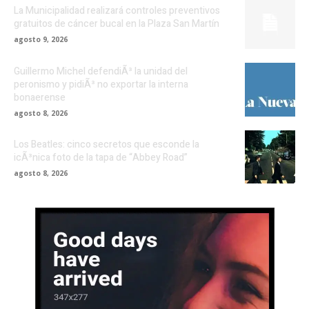
La Municipalidad realizará controles preventivos
gratuitos de cáncer bucal en la Plaza San Martín
agosto 9, 2026
Guillermo Michel defendiÃ³ la unidad del
peronismo y pidiÃ³ no exportar la interna
bonaerense
agosto 8, 2026
Los Beatles: cinco secretos que esconde la
icÃ³nica foto de la tapa de “Abbey Road”
agosto 8, 2026