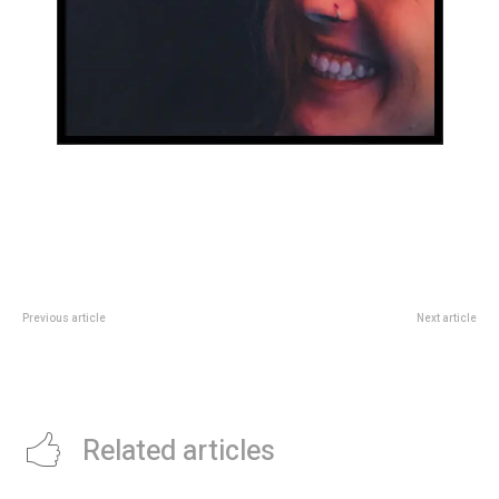
Previous article
Next article
Maribel Oviedo, la cordobesa que
Este sábado se presenta «La
se sobrepuso a las adversidades
Crueldad” de la autora Cynthia
Wila en el Teatro Comedia
Related articles