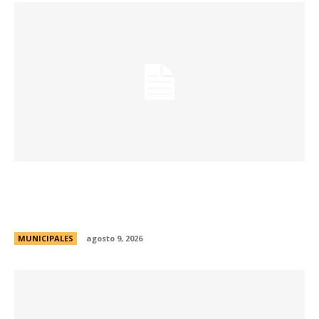
La Municipalidad realizará controles
preventivos gratuitos de cáncer bucal en la
Plaza San Martín
MUNICIPALES
agosto 9, 2026