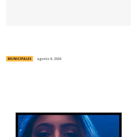
Eventos masivos: estas son las zonas
habilitadas de estacionamiento controlado
durante el fin de semana
MUNICIPALES
agosto 8, 2026