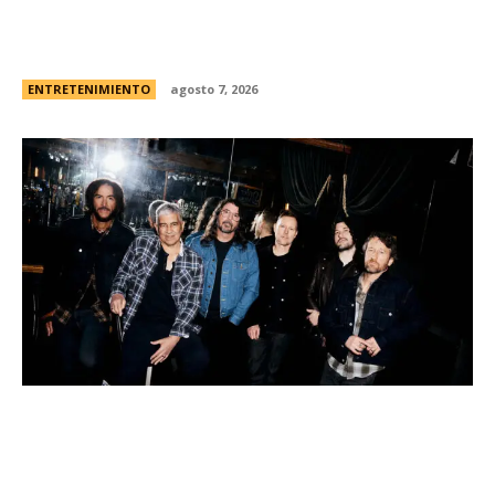
Minnie Driver, ex de Matt Damon, contÃ³ que
sobreviviÃ³ a un grave accidente de autos:
“Estoy muy agradecida de estar viva”
ENTRETENIMIENTO
agosto 7, 2026
Foo Fighters vuelve a la Argentina: dÃ³nde se
presentarÃ¡ la banda, cÃ³mo y cuÃ¡ndo comprar
las entradas