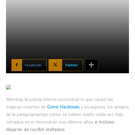
Facebook
Twitter
Mientras la policía intenta reconstruir lo que causó las
trágicas muertes de
Gene Hackman
y su esposa, los amigos
de la pareja lamentan cómo se habían vuelto cada vez más
cerrados en sí mismos en sus últimos años
e incluso
dejaron de recibir invitados
.