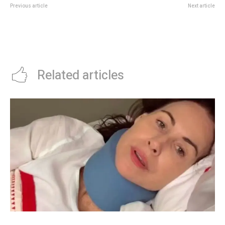
Previous article
Next article
A partir de marzo, las personas
Qué hicieron las marcas que
mayores de la ciudad podrán
contratan a la China Suárez
realizar Talleres de Prevención de
desde que sale con Icardi: “La
Estafas y Delitos Virtuales
pusieron en…”
Related articles