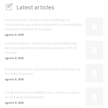
Latest articles
Passerini lanzó Córdoba Open Challenge, la
convocatoria que invita a estudiantes universitarios
a resolver desafíos de la ciudad
agosto 8, 2026
Eventos masivos: estas son las zonas habilitadas
de estacionamiento controlado durante el fin de
semana
agosto 8, 2026
El cementerio San Jerónimo le rinde homenaje a la
Córdoba Deportiva
agosto 8, 2026
Fin de semana en el MMAU: circo, teatro y música
en vivo para toda la familia
agosto 8, 2026