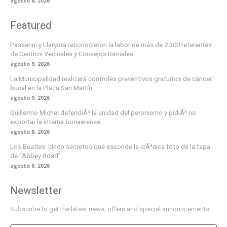
agosto 8, 2026
Featured
Passerini y Llaryora reconocieron la labor de más de 2.300 referentes
de Centros Vecinales y Consejos Barriales
agosto 9, 2026
La Municipalidad realizará controles preventivos gratuitos de cáncer
bucal en la Plaza San Martín
agosto 9, 2026
Guillermo Michel defendiÃ³ la unidad del peronismo y pidiÃ³ no
exportar la interna bonaerense
agosto 8, 2026
Los Beatles: cinco secretos que esconde la icÃ³nica foto de la tapa
de “Abbey Road”
agosto 8, 2026
Newsletter
Subscribe to get the latest news, offers and special announcements.