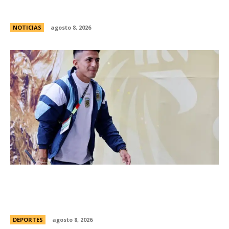
bonaerense
NOTICIAS
agosto 8, 2026
River hizo oficial la contrataciÃ³n de Thiago
Almada y concretÃ³ la compra mÃ¡s cara de la
historia del fÃºtbol argentino
DEPORTES
agosto 8, 2026