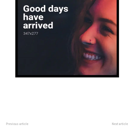
Previous article
Next article
Gustavo TrÃ­mboli, el ex
De Florida a CÃ³rdoba: talento