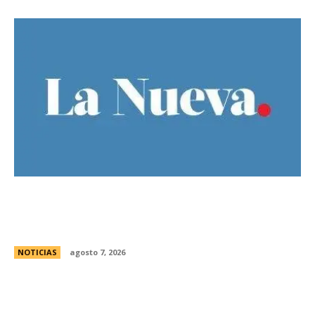
El Gobierno llevÃ³ a la Justicia los incidentes
frente al Congreso y pidiÃ³ detener a los
responsables
NOTICIAS
agosto 7, 2026