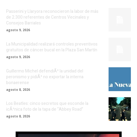
Passerini y Llaryora reconocieron la labor de más
de 2.300 referentes de Centros Vecinales y
Consejos Barriales
agosto 9, 2026
La Municipalidad realizará controles preventivos
gratuitos de cáncer bucal en la Plaza San Martín
agosto 9, 2026
Guillermo Michel defendiÃ³ la unidad del
peronismo y pidiÃ³ no exportar la interna
bonaerense
agosto 8, 2026
Los Beatles: cinco secretos que esconde la
icÃ³nica foto de la tapa de “Abbey Road”
agosto 8, 2026