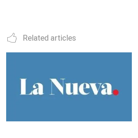
formador de Independiente que
colombiano en el vÃ³ley albirrojo
demandÃ³ por millones a la FIFA
por el plagio de un libro y dice
que Julio Grondona “me cagÃ³”
Related articles
Guillermo Michel defendiÃ³ la unidad del
peronismo y pidiÃ³ no exportar la interna