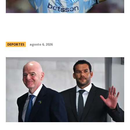
Racing tambiÃ©n tiene “su container”: Milito
tomÃ³ una drÃ¡stica decisiÃ³n y apartÃ³ al
capitÃ¡n Santiago Sosa del plantel
DEPORTES
agosto 6, 2026