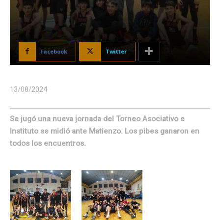
Facebook
Twitter
13/08/2024
Se jugó una nueva jornada del Torneo Asociativo e
Instituto se midió ante Matienzo. Los pibes ganaron en
todos los encuentros.