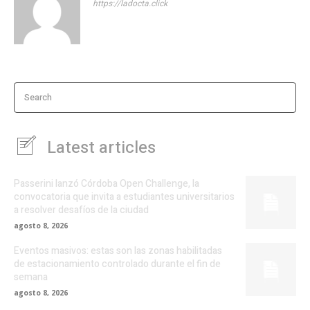
https://ladocta.click
Search
Latest articles
Passerini lanzó Córdoba Open Challenge, la
convocatoria que invita a estudiantes universitarios
a resolver desafíos de la ciudad
agosto 8, 2026
Eventos masivos: estas son las zonas habilitadas
de estacionamiento controlado durante el fin de
semana
agosto 8, 2026