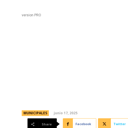
Black
Home
version PRO
Gratuito, virtual y asi
del II Congreso Provinc
Iberoamericano y I Int
Locales y Educación
junio 17, 2025
MUNICIPALES
Facebook
Twitter
Share