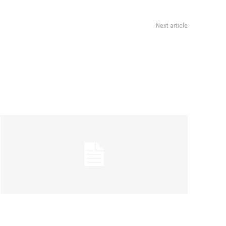
Next article
su segunda operaciÃ³n tras el terrible accidente domÃ©stico:
cÃ³mo sigue su estado de salud
Una aventura subterránea por el Museo
de Arte Religioso San Alberto