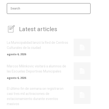
Search
Latest articles
La Municipalidad lanzó la Red de Centros
Culturales de la ciudad
agosto 6, 2026
Marcos Milinkovic visitará a alumnos de
las Escuelas Deportivas Municipales
agosto 6, 2026
El último fin de semana se registraron
casi tres mil activaciones de
estacionamiento durante eventos
masivos