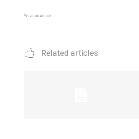
Previous article
Más de 1100 personas en fiestas clandestinas: el Municipio i
clausuró tres eventos el fin de semana
Related articles
La Municipalidad lanzó la Red de Centros
Culturales de la ciudad