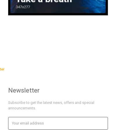
ter
Newsletter
Subscribe to get the latest news, offers and special
announcements.