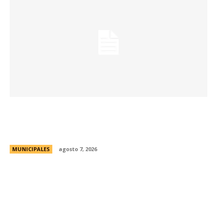
La Universidad Libre del Ambiente lanza un
curso para aprender a reparar pequeños
electrodomésticos
MUNICIPALES
agosto 7, 2026