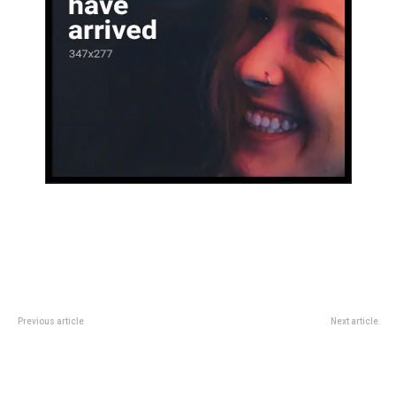
Previous article
Next article
AdriÃ¡n MartÃ­nez y otra
La Academia Municipal de
actuaciÃ³n de ‘Maravilla’ para la
Música celebra su 60° aniversario
clasificaciÃ³n de Racing en la
en el Teatro Comedia
Libertadores: el nuevo rÃ©cord