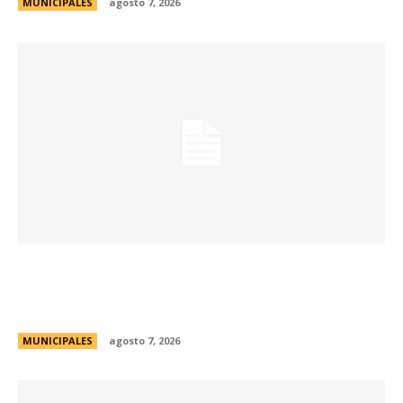
MUNICIPALES
agosto 7, 2026
La muestra de coleccionismo más grande del
país celebra su 33° edición en la ciudad de
Córdoba
MUNICIPALES
agosto 7, 2026