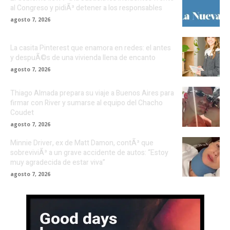
al Congreso y pidiÃ³ detener a los responsables
agosto 7, 2026
La casita Pinterest que enamora en redes: el antes
y despuÃ©s de una vivienda llena de encanto
agosto 7, 2026
Thiago Almada prepara su viaje a Buenos Aires para
firmar con River y sumarse al equipo del Chacho
Coudet
agosto 7, 2026
Minnie Driver, ex de Matt Damon, contÃ³ que
sobreviviÃ³ a un grave accidente de autos: “Estoy
muy agradecida de estar viva”
agosto 7, 2026