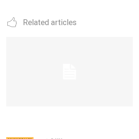
goleador que consiguiÃ³
Related articles
La Municipalidad de Córdoba presentó el Curso
de Formación de Linkeadores Sociales en
Soledad No Deseada