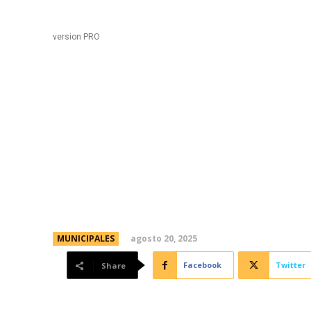
Black
Home
version PRO
Hormigonan la Avenida 
arteria clave para el 
Mercado de Abasto
agosto 20, 2025
MUNICIPALES
Facebook
Twitter
Share