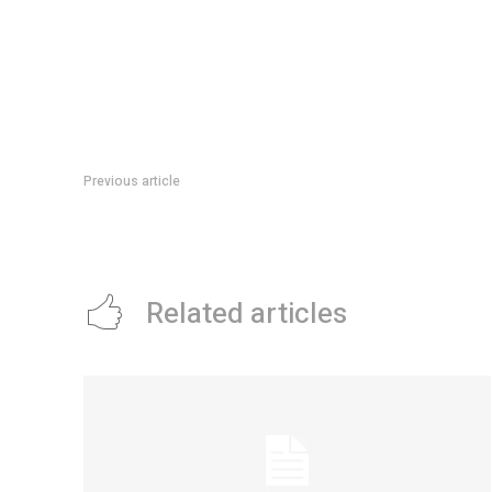
Previous article
AdriÃ¡n MartÃ­nez y otra actuaciÃ³n de ‘Maravilla’ para la cla
Libertadores: el nuevo rÃ©cord goleador que consiguiÃ³
Related articles