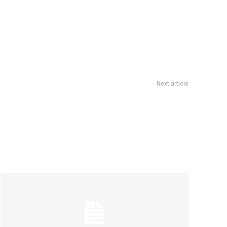
Next article
 de Música celebra su 60° aniversario en el Teatro Comedia