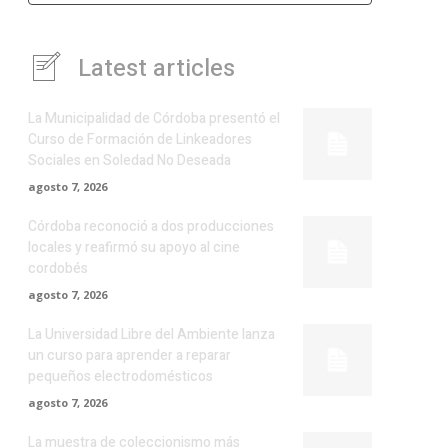
Latest articles
La Municipalidad de Córdoba presentó el
Curso de Formación de Linkeadores
Sociales en Soledad No Deseada
agosto 7, 2026
Córdoba reconoció a dos producciones
locales y reafirmó su apoyo al cine
cordobés
agosto 7, 2026
La Universidad Libre del Ambiente lanza
un curso para aprender a reparar
pequeños electrodomésticos
agosto 7, 2026
La muestra de coleccionismo más