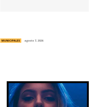
La Universidad Libre del Ambiente lanza
un curso para aprender a reparar
pequeños electrodomésticos
MUNICIPALES
agosto 7, 2026