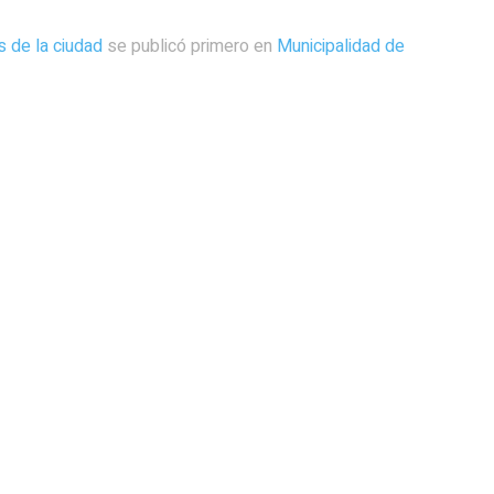
s de la ciudad
se publicó primero en
Municipalidad de
 y que la bajaran de la
«Cantata del agua», «Secretos 