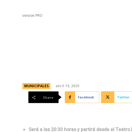
Black
Home
version PRO
Hoy se realizará el Vía
la ciudad
abril 19, 2025
MUNICIPALES
Facebook
Twitter
Share
Será a las 20:30 horas y partirá desde el Teatro 