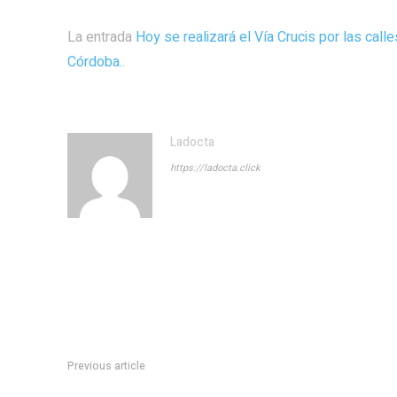
La entrada
Hoy se realizará el Vía Crucis por las calle
Córdoba.
.
Ladocta
https://ladocta.click
Previous article
Karla SofÃ­a GascÃ³n: Tras sus tuits homofÃ³bicos y racistas