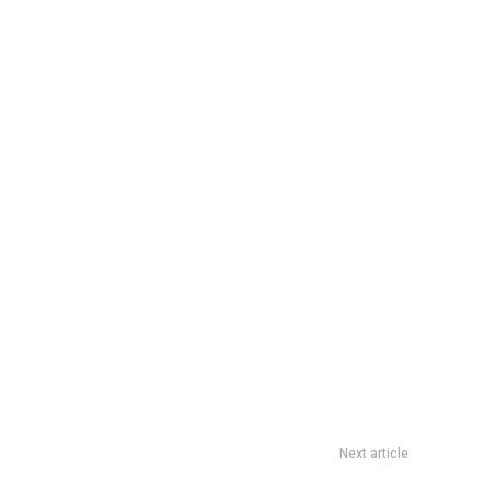
Next article
del Parque» y más actividades gratuitas en el patio de todos