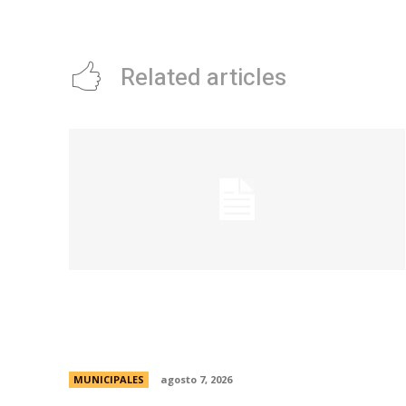
promociÃ³n de Emilia PÃ©rez volviÃ³ a conseguir trabajo
Related articles
La Municipalidad de Córdoba presentó el
Curso de Formación de Linkeadores
Sociales en Soledad No Deseada
MUNICIPALES
agosto 7, 2026