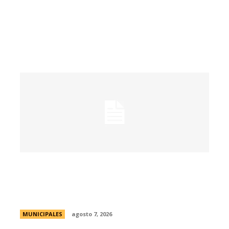
La muestra de coleccionismo más
grande del país celebra su 33° edición en
la ciudad de Córdoba
MUNICIPALES
agosto 7, 2026