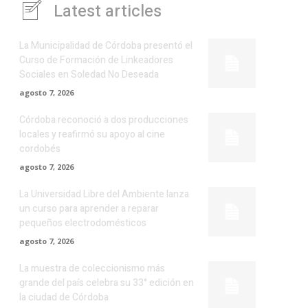
Latest articles
La Municipalidad de Córdoba presentó el
Curso de Formación de Linkeadores
Sociales en Soledad No Deseada
agosto 7, 2026
Córdoba reconoció a dos producciones
locales y reafirmó su apoyo al cine
cordobés
agosto 7, 2026
La Universidad Libre del Ambiente lanza
un curso para aprender a reparar
pequeños electrodomésticos
agosto 7, 2026
La muestra de coleccionismo más
grande del país celebra su 33° edición en
la ciudad de Córdoba