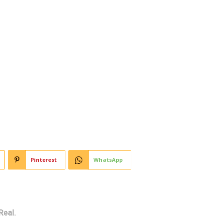
Horoscopo
Deportes
Entretenimiento
Munic
 Crucis por las calles de
Pinterest
WhatsApp
Real.