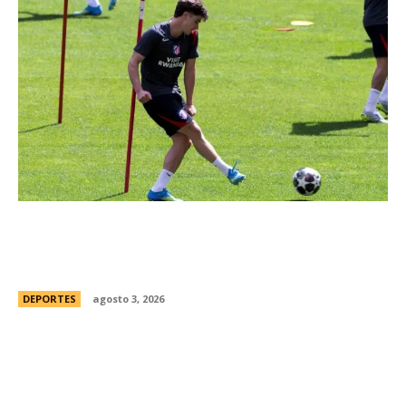
JuliÃ¡n Alvarez ya se “entrena” bajo la disciplina
de AtlÃ©tico de Madrid pese a su deseo de
irse a Barcelona
DEPORTES
agosto 3, 2026