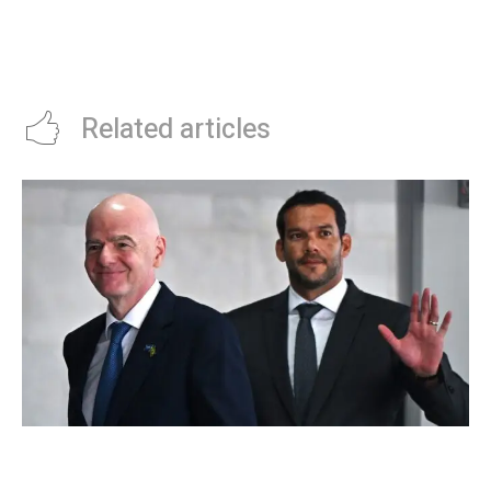
El picante mensaje que Wanda
Malestar en el PJ por
Nara le dedicó a la China Suárez
declaraciones de NicolÃ¡s
tras blanquear su relación con
Maduro: “No tiene nada que ver
Icardi
con el peronismo”
Related articles
Brasil, el primer sudamericano en hablar sobre
el frustrado proyecto de Infantino en la FIFA: