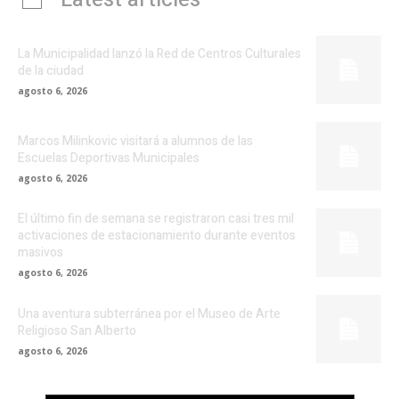
La Municipalidad lanzó la Red de Centros Culturales
de la ciudad
agosto 6, 2026
Marcos Milinkovic visitará a alumnos de las
Escuelas Deportivas Municipales
agosto 6, 2026
El último fin de semana se registraron casi tres mil
activaciones de estacionamiento durante eventos
masivos
agosto 6, 2026
Una aventura subterránea por el Museo de Arte
Religioso San Alberto
agosto 6, 2026