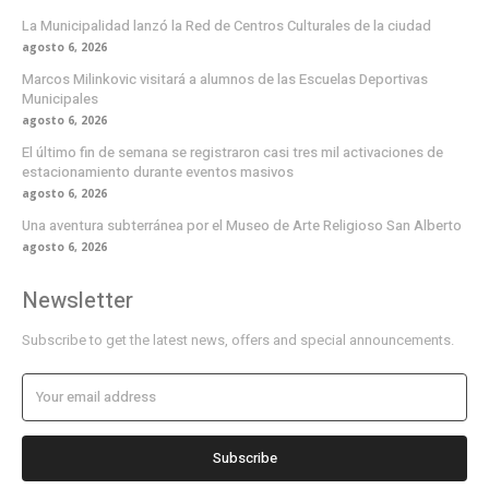
La Municipalidad lanzó la Red de Centros Culturales de la ciudad
agosto 6, 2026
Marcos Milinkovic visitará a alumnos de las Escuelas Deportivas
Municipales
agosto 6, 2026
El último fin de semana se registraron casi tres mil activaciones de
estacionamiento durante eventos masivos
agosto 6, 2026
Una aventura subterránea por el Museo de Arte Religioso San Alberto
agosto 6, 2026
Newsletter
Subscribe to get the latest news, offers and special announcements.
Subscribe