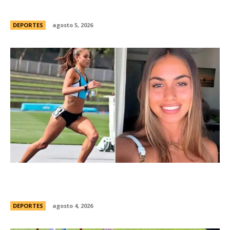
“Personalmente, me opongo”
DEPORTES
agosto 5, 2026
ConmociÃ³n en Australia: muriÃ³ Natasha Ward,
una atleta australiana de 21 aÃ±os
DEPORTES
agosto 4, 2026