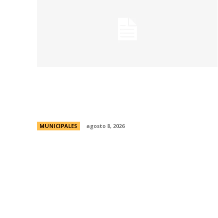
Eventos masivos: estas son las zonas
habilitadas de estacionamiento
controlado durante el fin de semana
MUNICIPALES
agosto 8, 2026