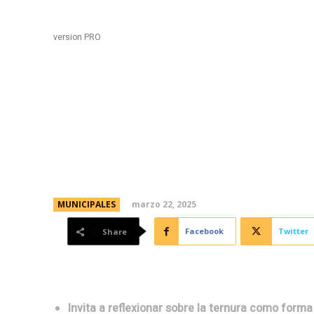
Black
Home
version PRO
Inaugura la muestra c
ternura” en el MMAU
marzo 22, 2025
MUNICIPALES
Facebook
Twitter
Share
Invita a reflexionar sobre la ternura como forma 