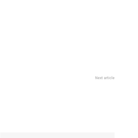
Next article
ente en el cine hoy: Â¿dramas, comedias o filmes de terror?