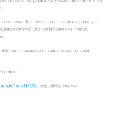
turas, ilustraciones, pasacalles y esculturas conforman un
o.
an escenas de lo cotidiano que invitan a la pausa y la
s, lienzos intervenidos con imágenes de infancia,
es.
 el tiempo, concibiendo que cada presente es una
y gratuita.
e ternura” en el MMAU
se publicó primero en