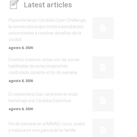
Latest articles
Passerini lanzó Córdoba Open Challenge,
la convocatoria que invita a estudiantes
universitarios a resolver desafíos de la
ciudad
agosto 8, 2026
Eventos masivos: estas son las zonas
habilitadas de estacionamiento
controlado durante el fin de semana
agosto 8, 2026
El cementerio San Jerónimo le rinde
homenaje a la Córdoba Deportiva
agosto 8, 2026
Fin de semana en el MMAU: circo, teatro
y música en vivo para toda la familia