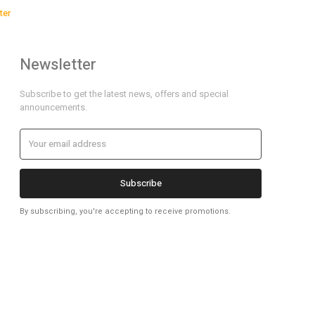
ter
Newsletter
Subscribe to get the latest news, offers and special
announcements.
Subscribe
By subscribing, you're accepting to receive promotions.