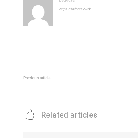
Ladocta
https://ladocta.click
Previous article
Legislatura: presentaron un documental sobre la peregrinac
Brochero
Related articles