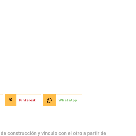
Horoscopo
Deportes
Entretenimiento
Munic
olectiva “Tiempos de
Pinterest
WhatsApp
de construcción y vínculo con el otro a partir de