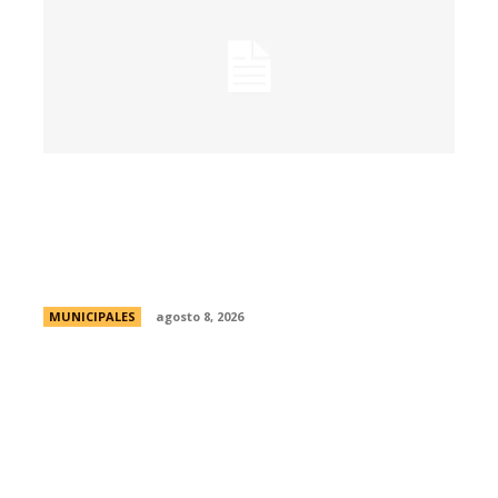
Passerini lanzó Córdoba Open Challenge,
la convocatoria que invita a estudiantes
universitarios a resolver desafíos de la
ciudad
MUNICIPALES
agosto 8, 2026