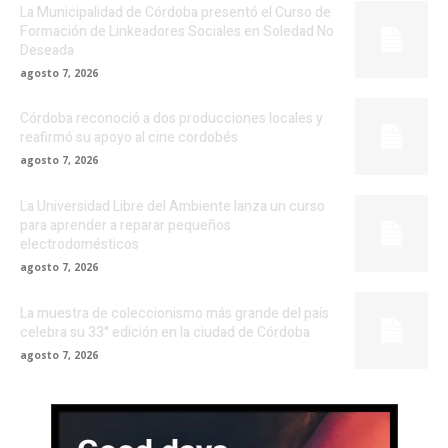
La Municipalidad de Córdoba presentó el Curso de
Formación de Linkeadores Sociales en Soledad No
Deseada
agosto 7, 2026
Córdoba reconoció a dos producciones locales y
reafirmó su apoyo al cine cordobés
agosto 7, 2026
La Universidad Libre del Ambiente lanza un curso
para aprender a reparar pequeños
electrodomésticos
agosto 7, 2026
La muestra de coleccionismo más grande del país
celebra su 33° edición en la ciudad de Córdoba
agosto 7, 2026