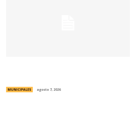
La Universidad Libre del Ambiente lanza un
curso para aprender a reparar pequeños
electrodomésticos
MUNICIPALES
agosto 7, 2026