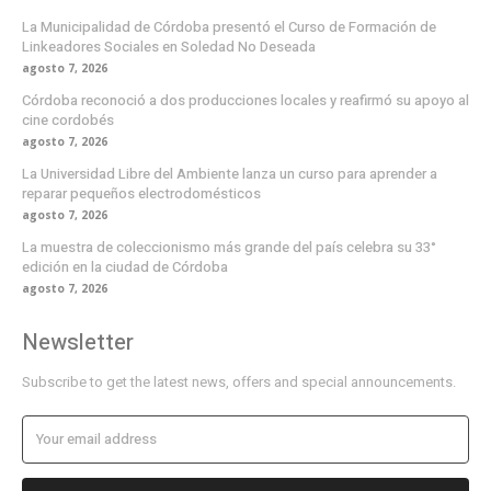
La Municipalidad de Córdoba presentó el Curso de Formación de
Linkeadores Sociales en Soledad No Deseada
agosto 7, 2026
Córdoba reconoció a dos producciones locales y reafirmó su apoyo al
cine cordobés
agosto 7, 2026
La Universidad Libre del Ambiente lanza un curso para aprender a
reparar pequeños electrodomésticos
agosto 7, 2026
La muestra de coleccionismo más grande del país celebra su 33°
edición en la ciudad de Córdoba
agosto 7, 2026
Newsletter
Subscribe to get the latest news, offers and special announcements.