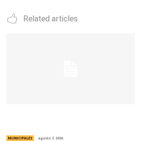
eliminado de Gran Hermano
Related articles
La Municipalidad de Córdoba presentó el Curso
de Formación de Linkeadores Sociales en
Soledad No Deseada
MUNICIPALES
agosto 7, 2026