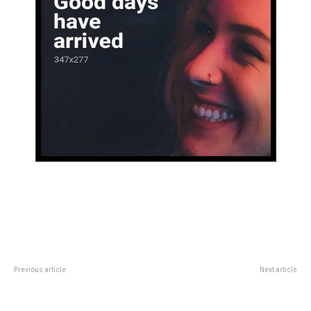
Previous article
Next article
Otra baja libertaria:Â echaronÂ a
Petrona y Juan Pablo tuvieron un
Ramiro Marra
picante duelo y uno fue