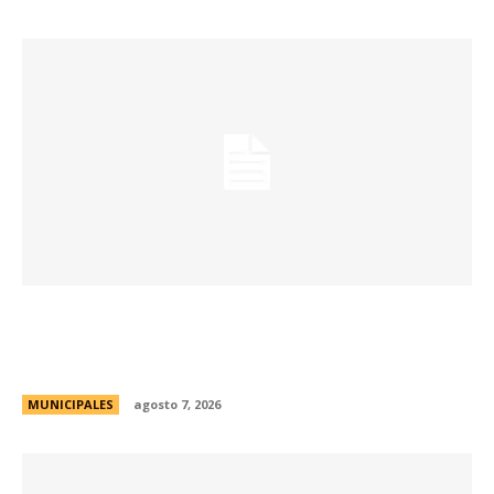
La muestra de coleccionismo más grande del
país celebra su 33° edición en la ciudad de
Córdoba
MUNICIPALES
agosto 7, 2026