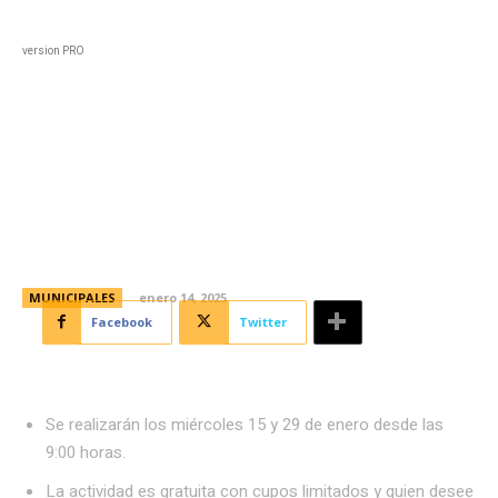
Black
Home
Horoscopo
Deportes
Entreten
version PRO
Jornadas de recolección de
semillas en la Reserva Natural
Urbana General San Martín
MUNICIPALES
enero 14, 2025
Facebook
Twitter
Se realizarán los miércoles 15 y 29 de enero desde las
9:00 horas.
La actividad es gratuita con cupos limitados y quien desee