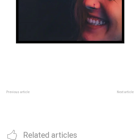
Previous article
Next article
Echan al adiestrador de la
HorÃ³scopo GRATIS del 15 de
mascota de la Lazio de Italia:
enero de 2025: las claves
mostrÃ³ una prÃ³tesis peneana y
astrolÃ³gicas para cada signo
dijo admirar a Benito Mussolini
hoy
Related articles