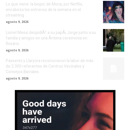
Lo que viene: la biopic de Moria, por Netflix,
encabeza los estrenos de la semana en el
streaming
agosto 9, 2026
Lionel Messi despidiÃ³ a su papÃ¡ Jorge junto a su
familia y amigos en una Ã­ntima ceremonia en
Rosario
agosto 9, 2026
Passerini y Llaryora reconocieron la labor de más
de 2.300 referentes de Centros Vecinales y
Consejos Barriales
agosto 9, 2026