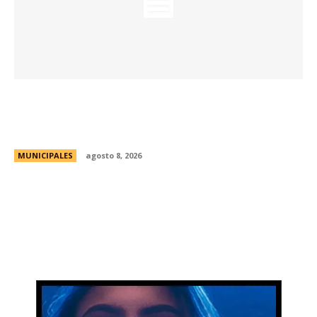
Eventos masivos: estas son las zonas
habilitadas de estacionamiento controlado
durante el fin de semana
MUNICIPALES
agosto 8, 2026