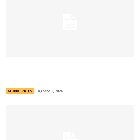
Passerini y Llaryora reconocieron la labor de
más de 2.300 referentes de Centros Vecinales
y Consejos Barriales
MUNICIPALES
agosto 9, 2026