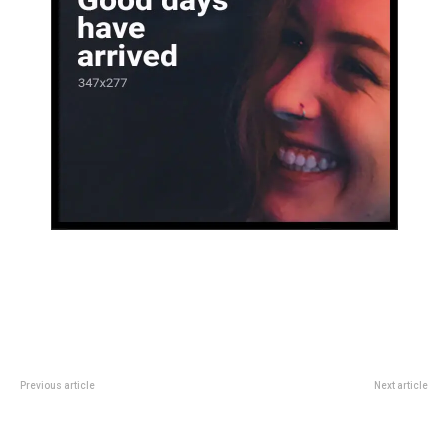
Previous article
Next article
Liam Payne: Tres de los cinco
«Griego Peñero», una jornada
acusados por la muerte del
gratuita llena de folclore en el
cantante britÃ¡nico fueron
Teatro Griego