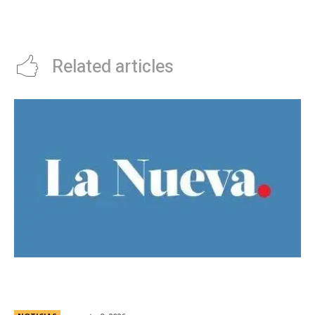
sobreseÃ­dos por la Justicia
argentina
Related articles
No mÃ¡s “infancias”: Milei reglamentÃ³ la vuelta
del “DÃ­a del NiÃ±o”