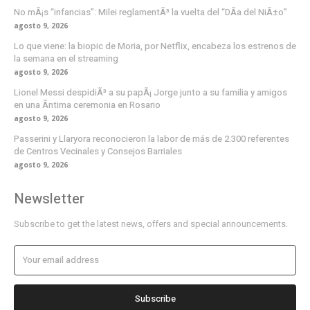
No mÃ¡s “infancias”: Milei reglamentÃ³ la vuelta del “DÃ­a del NiÃ±o”
agosto 9, 2026
Lo que viene: la biopic de Moria, por Netflix, encabeza los estrenos de
la semana en el streaming
agosto 9, 2026
Lionel Messi despidiÃ³ a su papÃ¡ Jorge junto a su familia y amigos
en una Ã­ntima ceremonia en Rosario
agosto 9, 2026
Passerini y Llaryora reconocieron la labor de más de 2.300 referentes
de Centros Vecinales y Consejos Barriales
agosto 9, 2026
Newsletter
Subscribe to get the latest news, offers and special announcements.
Subscribe