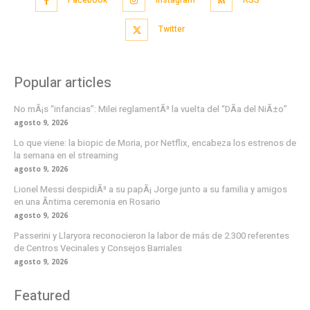
Twitter
Popular articles
No mÃ¡s “infancias”: Milei reglamentÃ³ la vuelta del “DÃ­a del NiÃ±o”
agosto 9, 2026
Lo que viene: la biopic de Moria, por Netflix, encabeza los estrenos de
la semana en el streaming
agosto 9, 2026
Lionel Messi despidiÃ³ a su papÃ¡ Jorge junto a su familia y amigos
en una Ã­ntima ceremonia en Rosario
agosto 9, 2026
Passerini y Llaryora reconocieron la labor de más de 2.300 referentes
de Centros Vecinales y Consejos Barriales
agosto 9, 2026
Featured