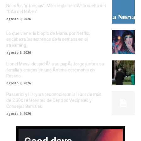
No mÃ¡s “infancias”: Milei reglamentÃ³ la vuelta del
“DÃ­a del NiÃ±o”
agosto 9, 2026
Lo que viene: la biopic de Moria, por Netflix,
encabeza los estrenos de la semana en el
streaming
agosto 9, 2026
Lionel Messi despidiÃ³ a su papÃ¡ Jorge junto a su
familia y amigos en una Ã­ntima ceremonia en
Rosario
agosto 9, 2026
Passerini y Llaryora reconocieron la labor de más
de 2.300 referentes de Centros Vecinales y
Consejos Barriales
agosto 9, 2026