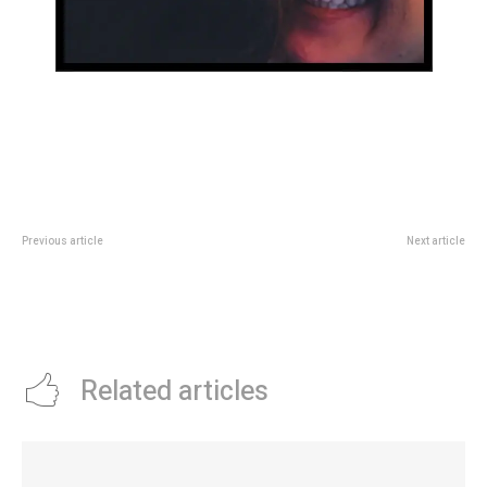
Previous article
Next article
Estos son los galardonados de
CÃ³mo serÃ¡ el prÃ³ximo sÃºper
la 33° edición de los Premios
lunes de la TV: con Mario
Jerónimo
Pergolini, una nueva lata turca y
cambios de horarios
Related articles