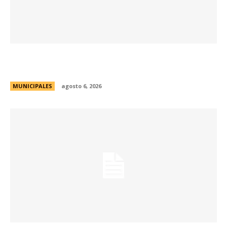
Se abren las inscripciones para la formación
docente en Biodiversidad y Sostenibilidad
MUNICIPALES
agosto 6, 2026