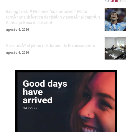
Racing tambiÃ©n tiene “su container”: Milito
tomÃ³ una drÃ¡stica decisiÃ³n y apartÃ³ al capitÃ¡n
Santiago Sosa del plantel
agosto 6, 2026
Se reuniÃ³ el pleno del Jurado de Enjuiciamiento
agosto 6, 2026