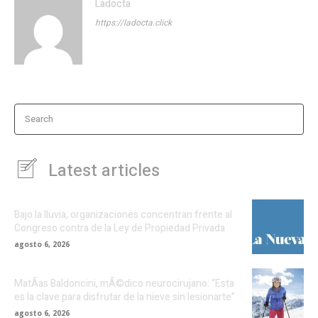
Ladocta
https://ladocta.click
Search
Latest articles
Bajo la lluvia, organizaciones concentran frente al
Congreso contra de la Ley de Propiedad Privada
agosto 6, 2026
MatÃ­as Baldoncini, mÃ©dico neurocirujano: “Esta
es la clave para disfrutar de la nieve sin lesionarte”
agosto 6, 2026