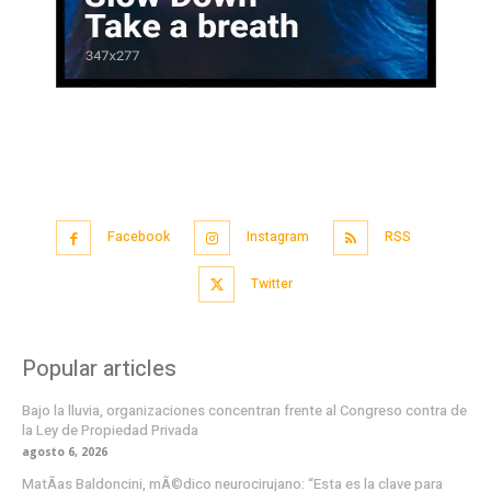
Facebook
Instagram
RSS
Twitter
Popular articles
Bajo la lluvia, organizaciones concentran frente al Congreso contra de
la Ley de Propiedad Privada
agosto 6, 2026
MatÃ­as Baldoncini, mÃ©dico neurocirujano: “Esta es la clave para