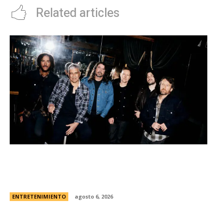
Related articles
Foo Fighters vuelve a la Argentina: dÃ³nde se
presentarÃ¡ la banda, cÃ³mo y cuÃ¡ndo comprar
las entradas
ENTRETENIMIENTO
agosto 6, 2026