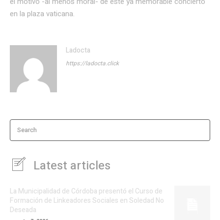
el motivo -al menos moral- de este ya memorable concierto
en la plaza vaticana.
Ladocta
https://ladocta.click
Search
Latest articles
La Municipalidad de Córdoba presentó el Curso de
Formación de Linkeadores Sociales en Soledad No
Deseada