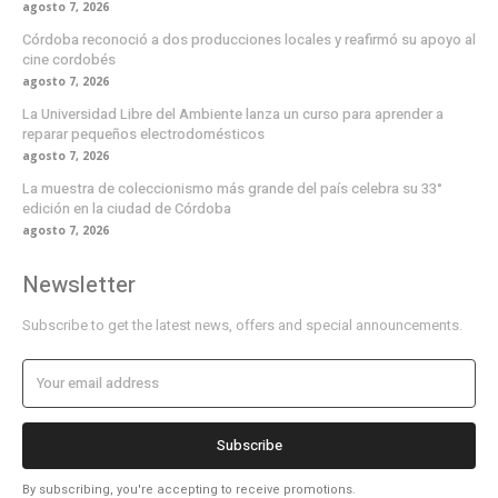
agosto 7, 2026
Córdoba reconoció a dos producciones locales y reafirmó su apoyo al
cine cordobés
agosto 7, 2026
La Universidad Libre del Ambiente lanza un curso para aprender a
reparar pequeños electrodomésticos
agosto 7, 2026
La muestra de coleccionismo más grande del país celebra su 33°
edición en la ciudad de Córdoba
agosto 7, 2026
Newsletter
Subscribe to get the latest news, offers and special announcements.
Subscribe
By subscribing, you're accepting to receive promotions.