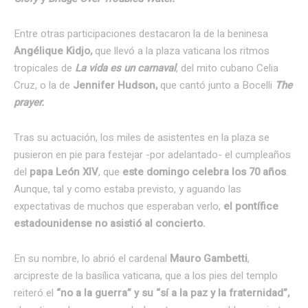
Entre otras participaciones destacaron la de la beninesa
Angélique Kidjo,
que llevó a la plaza vaticana los ritmos
tropicales de
La vida es un carnaval
, del mito cubano Celia
Cruz, o la de
Jennifer Hudson,
que cantó junto a Bocelli
The
prayer.
Tras su actuación, los miles de asistentes en la plaza se
pusieron en pie para festejar -por adelantado- el cumpleaños
del
papa León XIV
, que
este domingo celebra los 70 años
.
Aunque, tal y como estaba previsto, y aguando las
expectativas de muchos que esperaban verlo,
el pontífice
estadounidense no asistió al concierto.
En su nombre, lo abrió el cardenal
Mauro Gambetti
,
arcipreste de la basílica vaticana, que a los pies del templo
reiteró el
“no a la guerra” y su “sí a la paz y la fraternidad”,