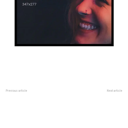
Previous article
Next article
Con 100 emprendimientos y
Rosario Central vs Boca, por el
PyMEs, empezó la séptima
Torneo Clausura 2025: minuto a
edición del Programa de
minuto, en directo
Incubación del Club de
Emprendedores