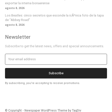
exportar la interna bonaerense
agosto 8, 2026
Los Beatles: cinco secretos que esconde la icÃ³nica foto de la tapa
de “Abbey Road”
agosto 8, 2026
Newsletter
Subscribe to get the latest news, offers and special announcements.
Subscribe
By subscribing, you're accepting to receive promotions.
© Copyright - Newspaper WordPress Theme by TagDiv