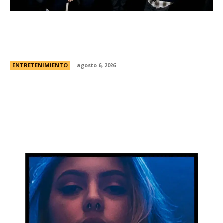
Foo Fighters vuelve a la Argentina: dÃ³nde se
presentarÃ¡ la banda, cÃ³mo y cuÃ¡ndo comprar
las entradas
ENTRETENIMIENTO
agosto 6, 2026