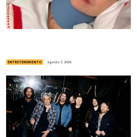
Minnie Driver, ex de Matt Damon, contÃ³ que
sobreviviÃ³ a un grave accidente de autos:
“Estoy muy agradecida de estar viva”
ENTRETENIMIENTO
agosto 7, 2026