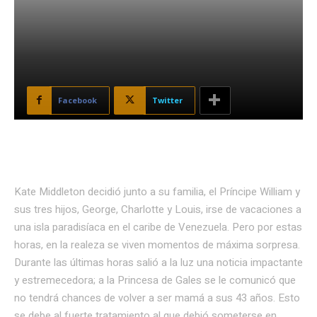
Facebook
Twitter
Kate Middleton decidió junto a su familia, el Príncipe William y
sus tres hijos, George, Charlotte y Louis, irse de vacaciones a
una isla paradisíaca en el caribe de Venezuela. Pero por estas
horas, en la realeza se viven momentos de máxima sorpresa.
Durante las últimas horas salió a la luz una noticia impactante
y estremecedora; a la Princesa de Gales se le comunicó que
no tendrá chances de volver a ser mamá a sus 43 años. Esto
se debe al fuerte tratamiento al que debió someterse en