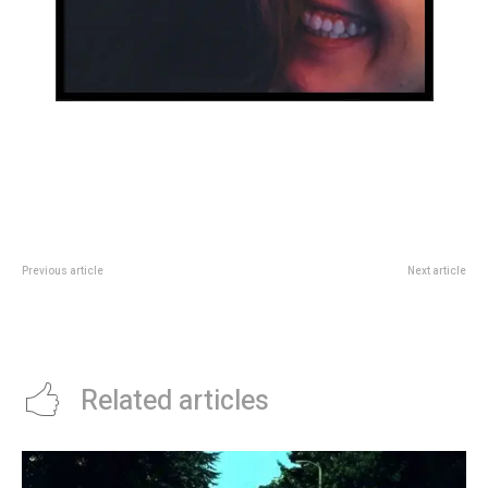
Previous article
Next article
Luego de ser rehabilitadas, 16
10 series que tienen a cÃ©lebres
aves retornaron a su hábitat
directores de cine detrÃ¡s de
natural
cÃ¡mara
Related articles