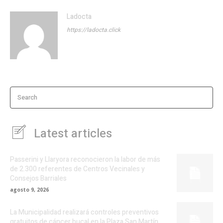
Ladocta
https://ladocta.click
Search
Latest articles
Passerini y Llaryora reconocieron la labor de más
de 2.300 referentes de Centros Vecinales y
Consejos Barriales
agosto 9, 2026
La Municipalidad realizará controles preventivos
gratuitos de cáncer bucal en la Plaza San Martín