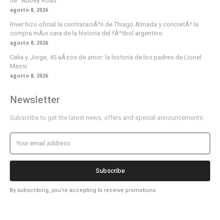
de “Abbey Road”
agosto 8, 2026
River hizo oficial la contrataciÃ³n de Thiago Almada y concretÃ³ la
compra mÃ¡s cara de la historia del fÃºtbol argentino
agosto 8, 2026
Celia y Jorge, 45 aÃ±os de amor: la historia de los padres de Lionel
Messi
agosto 8, 2026
Newsletter
Subscribe to get the latest news, offers and special announcements.
Subscribe
By subscribing, you're accepting to receive promotions.