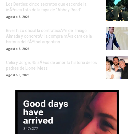
Los Beatles: cinco secretos que esconde la
icÃ³nica foto de la tapa de “Abbey Road”
agosto 8, 2026
River hizo oficial la contrataciÃ³n de Thiago
Almada y concretÃ³ la compra mÃ¡s cara de la
historia del fÃºtbol argentino
agosto 8, 2026
Celia y Jorge, 45 aÃ±os de amor: la historia de los
padres de Lionel Messi
agosto 8, 2026