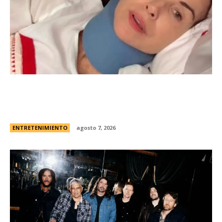
Minnie Driver, ex de Matt Damon, contÃ³ que
sobreviviÃ³ a un grave accidente de autos:
“Estoy muy agradecida de estar viva”
ENTRETENIMIENTO
agosto 7, 2026