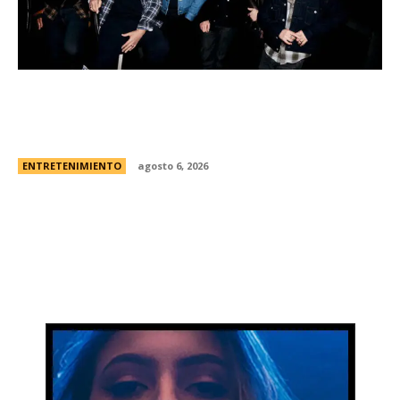
Foo Fighters vuelve a la Argentina: dÃ³nde se
presentarÃ¡ la banda, cÃ³mo y cuÃ¡ndo comprar
las entradas
ENTRETENIMIENTO
agosto 6, 2026