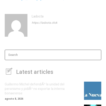
Ladocta
https://ladocta.click
Search
Latest articles
Guillermo Michel defendiÃ³ la unidad del
peronismo y pidiÃ³ no exportar la interna
bonaerense
agosto 8, 2026