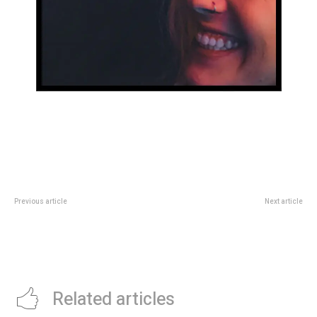
Previous article
Next article
Tarifas de luz y gas: cÃ³mo
La vicegobernadora Myrian
serÃ¡n los aumentos y quÃ©
Prunotto dio apertura al 36Â°
pasarÃ¡ con los subsidios
Encuentro Anual de
Colectividades en Alta Gracia
Related articles