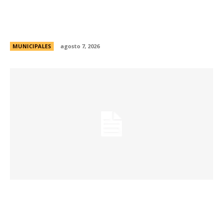
La Municipalidad de Córdoba presentó el Curso
de Formación de Linkeadores Sociales en
Soledad No Deseada
MUNICIPALES
agosto 7, 2026
La muestra de coleccionismo más grande del
país celebra su 33° edición en la ciudad de
Córdoba