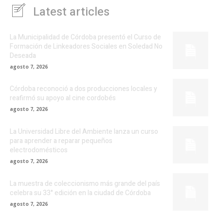
Latest articles
La Municipalidad de Córdoba presentó el Curso de
Formación de Linkeadores Sociales en Soledad No
Deseada
agosto 7, 2026
Córdoba reconoció a dos producciones locales y
reafirmó su apoyo al cine cordobés
agosto 7, 2026
La Universidad Libre del Ambiente lanza un curso
para aprender a reparar pequeños
electrodomésticos
agosto 7, 2026
La muestra de coleccionismo más grande del país
celebra su 33° edición en la ciudad de Córdoba
agosto 7, 2026