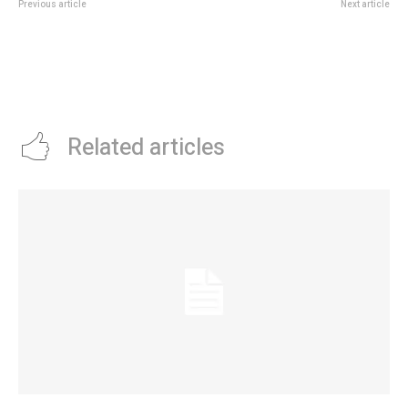
Previous article
Next article
Passerini: “Mientras la Nación
Louis Tomlinson hablÃ³ de su
gobierna para un algoritmo frío,
vuelta a la Argentina y llenÃ³ de
nosotros gobernamos para las
elogios a sus fans: “Viven
familias”
intensamente cada uno de mis
shows”
Related articles