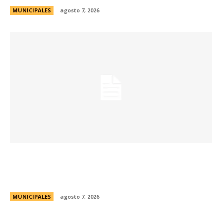
MUNICIPALES
agosto 7, 2026
La Universidad Libre del Ambiente lanza un
curso para aprender a reparar pequeños
electrodomésticos
MUNICIPALES
agosto 7, 2026